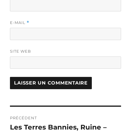
E-MAIL
*
SITE WEB
Navigation
PRÉCÉDENT
de
Les Terres Bannies, Ruine –
Publication