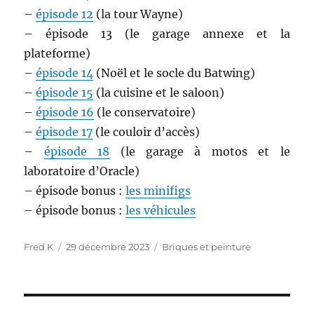
–
épisode 12
(la tour Wayne)
– épisode 13 (le garage annexe et la
plateforme)
–
épisode 14
(Noël et le socle du Batwing)
–
épisode 15
(la cuisine et le saloon)
–
épisode 16
(le conservatoire)
–
épisode 17
(le couloir d’accès)
–
épisode 18
(le garage à motos et le
laboratoire d’Oracle)
– épisode bonus :
les minifigs
– épisode bonus :
les véhicules
Auteur
Publié
Catégories
Fred K
29 décembre 2023
Briques et peinture
le