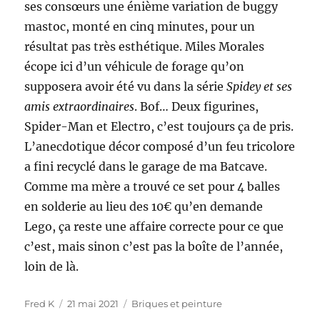
ses consœurs une énième variation de buggy
mastoc, monté en cinq minutes, pour un
résultat pas très esthétique. Miles Morales
écope ici d’un véhicule de forage qu’on
supposera avoir été vu dans la série
Spidey et ses
amis extraordinaires
. Bof… Deux figurines,
Spider-Man et Electro, c’est toujours ça de pris.
L’anecdotique décor composé d’un feu tricolore
a fini recyclé dans le garage de ma Batcave.
Comme ma mère a trouvé ce set pour 4 balles
en solderie au lieu des 10€ qu’en demande
Lego, ça reste une affaire correcte pour ce que
c’est, mais sinon c’est pas la boîte de l’année,
loin de là.
Auteur
Publié
Catégories
Fred K
21 mai 2021
Briques et peinture
le