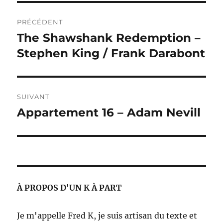
Navigation
PRÉCÉDENT
de
The Shawshank Redemption –
Publication
précédente :
Stephen King / Frank Darabont
l’article
SUIVANT
Appartement 16 – Adam Nevill
Publication
suivante :
À PROPOS D'UN K À PART
Je m'appelle Fred K, je suis artisan du texte et