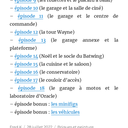
–
épisode 9
(les toilettes et le placard à balai)
–
épisode 10
(le garage et la salle de ciné)
–
épisode 11
(le garage et le centre de
commande)
–
épisode 12
(la tour Wayne)
–
épisode 13
(le garage annexe et la
plateforme)
–
épisode 14
(Noël et le socle du Batwing)
–
épisode 15
(la cuisine et le saloon)
–
épisode 16
(le conservatoire)
–
épisode 17
(le couloir d’accès)
–
épisode 18
(le garage à motos et le
laboratoire d’Oracle)
– épisode bonus :
les minifigs
– épisode bonus :
les véhicules
Auteur
Publié
Catégories
Fred K
28 juillet 2022
Briques et peinture