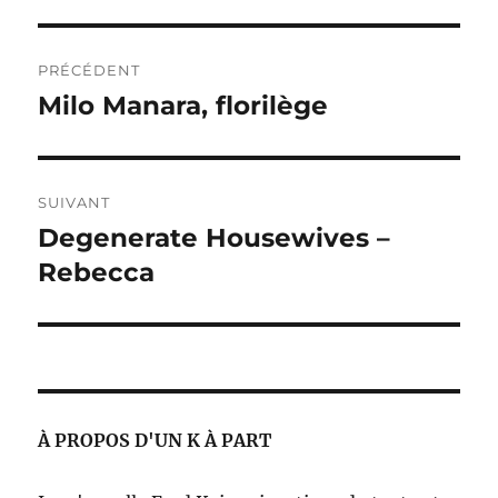
Navigation
PRÉCÉDENT
de
Milo Manara, florilège
Publication
précédente :
l’article
SUIVANT
Degenerate Housewives –
Publication
suivante :
Rebecca
À PROPOS D'UN K À PART