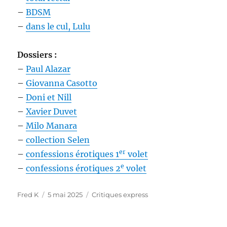
–
BDSM
–
dans le cul, Lulu
Dossiers :
–
Paul Alazar
–
Giovanna Casotto
–
Doni et Nill
–
Xavier Duvet
–
Milo Manara
–
collection Selen
er
–
confessions érotiques 1
volet
e
–
confessions érotiques 2
volet
Auteur
Publié
Catégories
Fred K
5 mai 2025
Critiques express
le