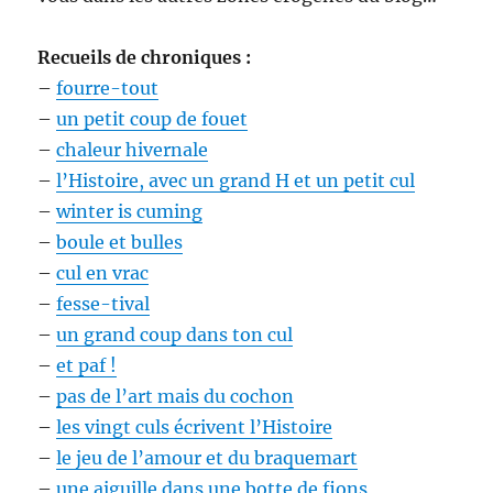
Recueils de chroniques :
–
fourre-tout
–
un petit coup de fouet
–
chaleur hivernale
–
l’Histoire, avec un grand H et un petit cul
–
winter is cuming
–
boule et bulles
–
cul en vrac
–
fesse-tival
–
un grand coup dans ton cul
–
et paf !
–
pas de l’art mais du cochon
–
les vingt culs écrivent l’Histoire
–
le jeu de l’amour et du braquemart
–
une aiguille dans une botte de fions