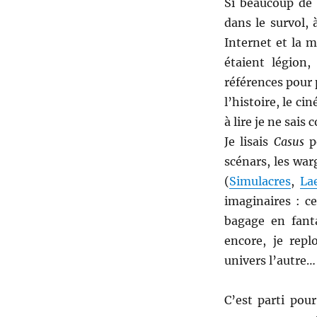
Si beaucoup de 
dans le survol, 
Internet et la m
étaient légion
références pour 
l’histoire, le ci
à lire je ne sais
Je lisais
Casus
po
scénars, les war
(
Simulacres
,
La
imaginaires : c
bagage en fanta
encore, je rep
univers l’autre…
C’est parti pou