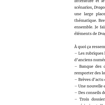
littérature et 
scénarios,
Drago
une large plac
thématique. Bref
ensemble. Je fa
éléments de
Dra
À quoi ça resse
– Les rubriques 
d’anciens numér
– Banque des d
remporter des lo
– Brèves d’actu 
– Une nouvelle e
– Des conseils d
– Trois dossier