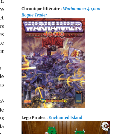
on
te
Chronique littéraire :
Warhammer 40,000
Rogue Trader
et
rs
es
te
ut
s-
le
us
sé
de
Lego Pirates :
Enchanted Island
es
la