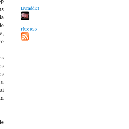
op
Livraddict
as
ia
de
Flux RSS
e,
re
es
es
es
on
ui
un
le