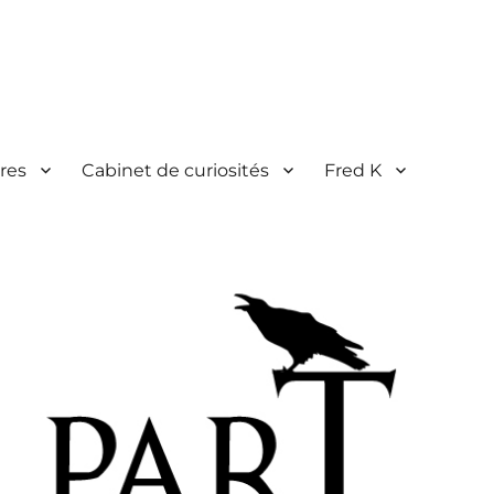
res
Cabinet de curiosités
Fred K