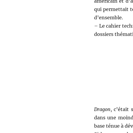
américain et d’a
qui permettait 
d’ensemble.
– Le cahier tech
dossiers thémat
Dragon
, c’était
dans une moindr
base ténue à dé