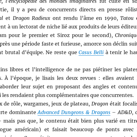
, l’encyclopédie des mondes imaginaires
fut culte en s
tie, il y a peu de concurrents directs en presse rôlis
al
et
Dragon Radieux
ont rendu l’âme en 1990,
Tatou
nt à un lectorat de niche lié aux produits de leurs éditeu
flam pour le premier et Siroz pour le second),
Chroniqu
après une période faste et furieuse, amorce son déclin sui
 brutal d’équipe. Ne reste que
Casus Belli
à tenir le ha
ns libres et l’intelligence de ne pas piétiner les plate
s
. À l’époque, je lisais les deux revues : elles avaient 
aborder leur sujet en proposant des angles et conten
ui les rendaient plus complémentaires que concurrentes.
ux de rôle, wargames, jeux de plateau,
Dragon
était focali
forte dominante
Advanced Dungeons & Dragons
–
AD&D
, 
 mais pas que, le contenu était bien plus varié en titr
gue américain) et faisait beaucoup de ponts avec 