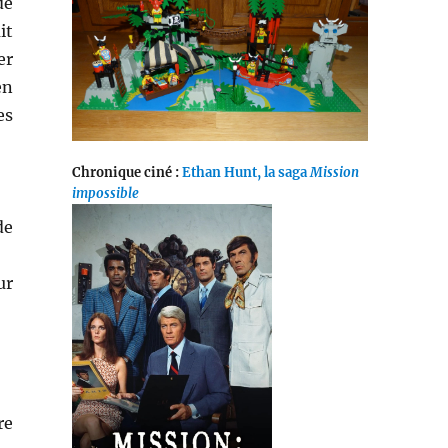
de
it
er
en
es
Chronique ciné :
Ethan Hunt, la saga
Mission
impossible
de
ur
re