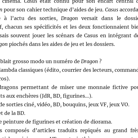
le cinéma.
Casus
était connu pour son encart central 
n
pour son cahier technique d’aides de jeu.
Casus
accorda
e à l’actu des sorties,
Dragon
versait dans le dossi
, chacun ses spécificités et les deux fonctionnaient bi
isais souvent jouer les scénars de Casus en intégrant d
gon
piochés dans les aides de jeu et les dossiers.
mblait grosso modo un numéro de
Dragon
?
lambda classiques (édito, courrier des lecteurs, comman
os).
ragons permettant de miser une monnaie fictive po
ts aux enchères (JdR, BD, figurines…).
de sorties ciné, vidéo, BD, bouquins, jeux VF, jeux VO.
t de la BD.
e peinture de figurines et création de diorama.
s composés d’articles traduits repiqués au grand frè