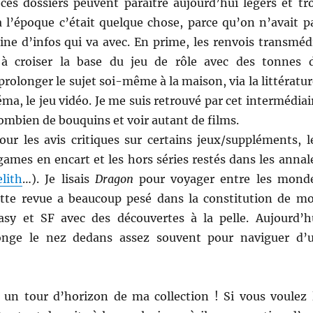
ces dossiers peuvent paraître aujourd’hui légers et tr
à l’époque c’était quelque chose, parce qu’on n’avait p
ine d’infos qui va avec. En prime, les renvois transméd
, à croiser la base du jeu de rôle avec des tonnes 
prolonger le sujet soi-même à la maison, via la littératur
néma, le jeu vidéo. Je me suis retrouvé par cet intermédiai
 combien de bouquins et voir autant de films.
ur les avis critiques sur certains jeux/suppléments, l
games en encart et les hors séries restés dans les annal
elith
…). Je lisais
Dragon
pour voyager entre les mond
ette revue a beaucoup pesé dans la constitution de m
sy et SF avec des découvertes à la pelle. Aujourd’h
longe le nez dedans assez souvent pour naviguer d’
r un tour d’horizon de ma collection ! Si vous voulez 