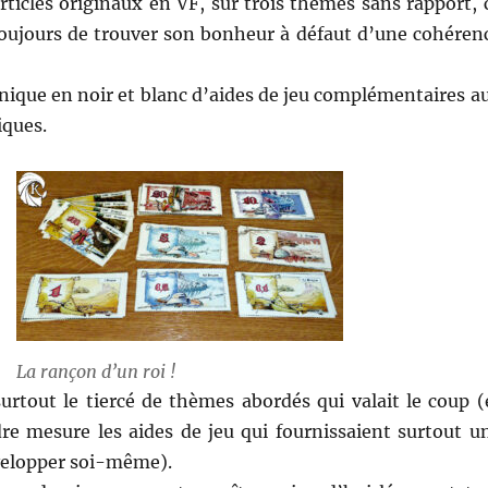
rticles originaux en VF, sur trois thèmes sans rapport, 
toujours de trouver son bonheur à défaut d’une cohéren
nique en noir et blanc d’aides de jeu complémentaires a
iques.
La rançon d’un roi !
 surtout le tiercé de thèmes abordés qui valait le coup (
e mesure les aides de jeu qui fournissaient surtout u
velopper soi-même).