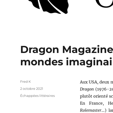
Dragon Magazine,
mondes imaginai
Auteur
Fred K
Aux USA, deux m
Publié
2 octobre 2021
Dragon
(1976-201
le
Catégories
Échappées littéraires
plutôt orienté sc
En France, He
Rolemaster
…) la