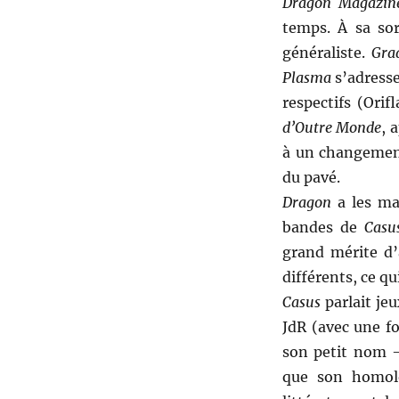
Dragon Magazine
temps. À sa sor
généraliste.
Gra
Plasma
s’adresse
respectifs (Ori
d’Outre Monde
, 
à un changement
du pavé.
Dragon
a les mai
bandes de
Casu
grand mérite d’
différents, ce q
Casus
parlait je
JdR (avec une 
son petit nom –
que son homolo