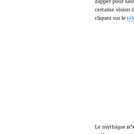
zapper pour saut
certaine vision 
cliquez sur le
té
Le mythique
n°