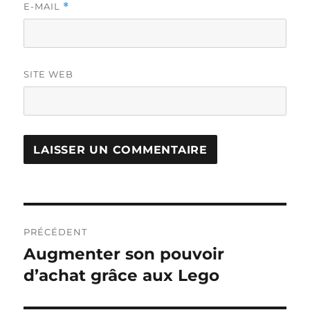
E-MAIL
*
SITE WEB
Navigation
PRÉCÉDENT
de
Augmenter son pouvoir
Publication
précédente :
d’achat grâce aux Lego
l’article