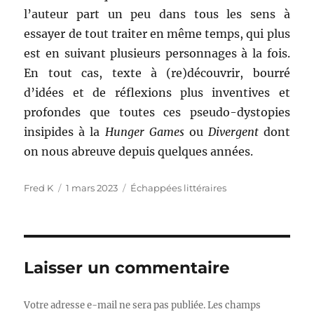
l’auteur part un peu dans tous les sens à
essayer de tout traiter en même temps, qui plus
est en suivant plusieurs personnages à la fois.
En tout cas, texte à (re)découvrir, bourré
d’idées et de réflexions plus inventives et
profondes que toutes ces pseudo-dystopies
insipides à la
Hunger Games
ou
Divergent
dont
on nous abreuve depuis quelques années.
Auteur
Publié
Catégories
Fred K
1 mars 2023
Échappées littéraires
le
Laisser un commentaire
Votre adresse e-mail ne sera pas publiée.
Les champs