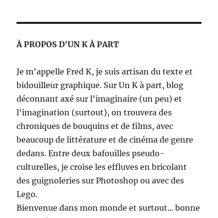
des
E
E
PRÉ
SUIV
publications
CÉD
ANT
ENT
E
À PROPOS D'UN K À PART
E
Je m'appelle Fred K, je suis artisan du texte et
bidouilleur graphique. Sur Un K à part, blog
déconnant axé sur l'imaginaire (un peu) et
l'imagination (surtout), on trouvera des
chroniques de bouquins et de films, avec
beaucoup de littérature et de cinéma de genre
dedans. Entre deux bafouilles pseudo-
culturelles, je croise les effluves en bricolant
des guignoleries sur Photoshop ou avec des
Lego.
Bienvenue dans mon monde et surtout... bonne