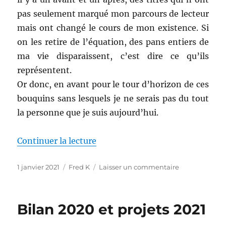
pas seulement marqué mon parcours de lecteur
mais ont changé le cours de mon existence. Si
on les retire de l’équation, des pans entiers de
ma vie disparaissent, c’est dire ce qu’ils
représentent.
Or donc, en avant pour le tour d’horizon de ces
bouquins sans lesquels je ne serais pas du tout
la personne que je suis aujourd’hui.
de « Parcours de lecteur : ces li
Continuer la lecture
Publié
Catégories
sur
1 janvier 2021
Fred K
Laisser un commentaire
le
Parcours
de
lecteur
Bilan 2020 et projets 2021
:
ces