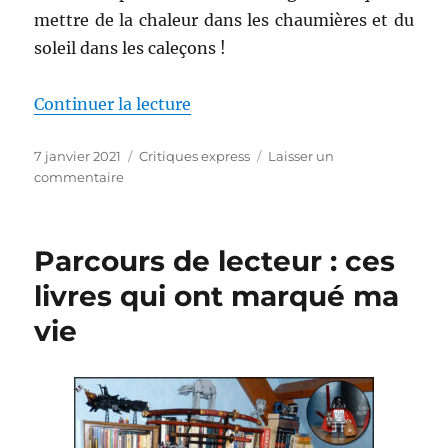
mettre de la chaleur dans les chaumières et du
soleil dans les caleçons !
de « Critiques express (31) Cul e
Continuer la lecture
Publié
Catégories
7 janvier 2021
Critiques express
Laisser un
le
sur
commentaire
Critiques
express
(31)
Parcours de lecteur : ces
Cul
en
livres qui ont marqué ma
vrac
vie