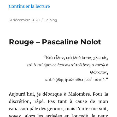
de « Bilan 2020 et projets 2021 
Continuer la lecture
Publié
Catégories
31 décembre 2020
Le blog
le
Rouge – Pascaline Nolot
“Καὶ εἶδον, καὶ ἰδοὺ ἵππος χλωρός,
καὶ ὁ καθήμενος ἐπάνω αὐτοῦ ὄνομα αὐτῷ ὁ
Θάνατος,
καὶ ὁ ᾅδης ἠκολούθει μετ’ αὐτοῦ.”
Aujourd’hui, je débarque à Malombre. Pour la
discrétion, râpé. Pas tant à cause de mon
canasson pâle des genoux, mais l’enfer me suit,
voyez, alors les arrivées en loucedé, je peux