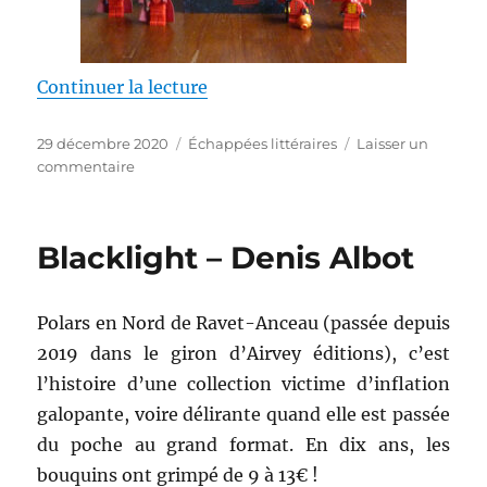
de « Rouge – Pascaline Nolot »
Continuer la lecture
Publié
Catégories
29 décembre 2020
Échappées littéraires
Laisser un
le
sur
commentaire
Rouge
–
Pascaline
Blacklight – Denis Albot
Nolot
Polars en Nord de Ravet-Anceau (passée depuis
2019 dans le giron d’Airvey éditions), c’est
l’histoire d’une collection victime d’inflation
galopante, voire délirante quand elle est passée
du poche au grand format. En dix ans, les
bouquins ont grimpé de 9 à 13€ !