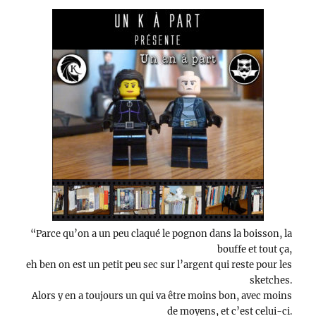
livres
qui
ont
marqué
ma
vie
“Parce qu’on a un peu claqué le pognon dans la boisson, la
bouffe et tout ça,
eh ben on est un petit peu sec sur l’argent qui reste pour les
sketches.
Alors y en a toujours un qui va être moins bon, avec moins
de moyens, et c’est celui-ci.