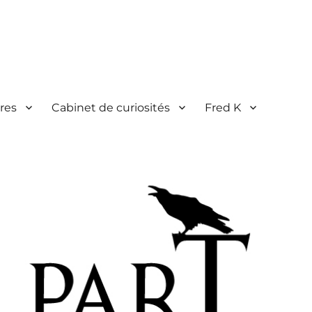
res
Cabinet de curiosités
Fred K