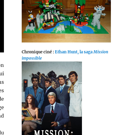
Chronique ciné :
Ethan Hunt, la saga
Mission
impossible
on
ui
ns
es
de
ge
nd
du