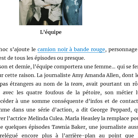
L’équipe
hoc s’ajoute le
camion noir à bande rouge
, personnage
est de tous les épisodes ou presque.
son et demie, l’équipe comportera une femme… qui se fe
ur cette raison. La journaliste Amy Amanda Allen, dont l
 pas étrangers au nom de la
team
, avait pourtant un rô
avec les quatre foufous de la pétoire, son métier l
céder à une somme conséquente d’infos et de contact
me dans une série d’action, a dit George Peppard, q
irer l’actrice Melinda Culea. Marla Heasley la remplace po
de quelques épisodes Tawnia Baker, une journaliste auss
relégué encore plus à l’arrière-plan au point que 