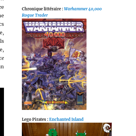
re
Chronique littéraire :
Warhammer 40,000
ne
Rogue Trader
cs
e,
ls
e,
ce
un
Lego Pirates :
Enchanted Island