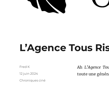
L’Agence Tous Ris
Auteur
Fred K
Ah
L’Agence To
Publié
12 juin 2024
toute une génér
le
Catégories
Chroniques ciné