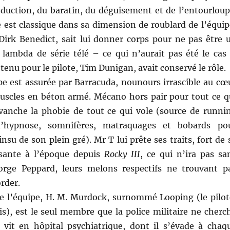
éduction, du baratin, du déguisement et de l’entourloup
 est classique dans sa dimension de roublard de l’équip
 Dirk Benedict, sait lui donner corps pour ne pas être 
 lambda de série télé – ce qui n’aurait pas été le cas 
retenu pour le pilote, Tim Dunigan, avait conservé le rôle.
pe est assurée par Barracuda, nounours irrascible au cœ
uscles en béton armé. Mécano hors pair pour tout ce q
revanche la phobie de tout ce qui vole (source de runni
’hypnose, somnifères, matraquages et bobards po
nsu de son plein gré). Mr T lui prête ses traits, fort de 
ssante à l’époque depuis
Rocky III
, ce qui n’ira pas sa
orge Peppard, leurs melons respectifs ne trouvant p
order.
 de l’équipe, H. M. Murdock, surnommé Looping (le pilot
s), est le seul membre que la police militaire ne cherc
Il vit en hôpital psychiatrique, dont il s’évade à chaq