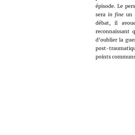
épisode. Le pers
sera
in fine
un d
débat, il avo
reconnaissant q
d’oublier la gue
post-traumatiq
points communs