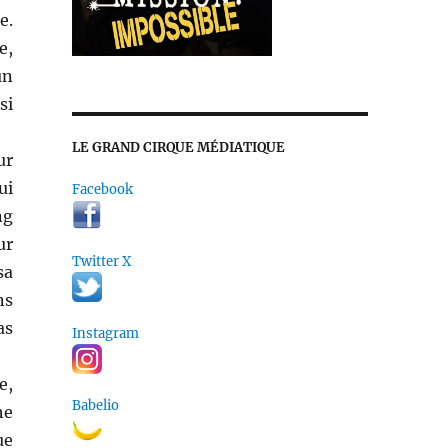
e.
e,
un
si
LE GRAND CIRQUE MÉDIATIQUE
ur
ui
Facebook
ng
ur
Twitter X
sa
ns
as
Instagram
e,
Babelio
he
ue