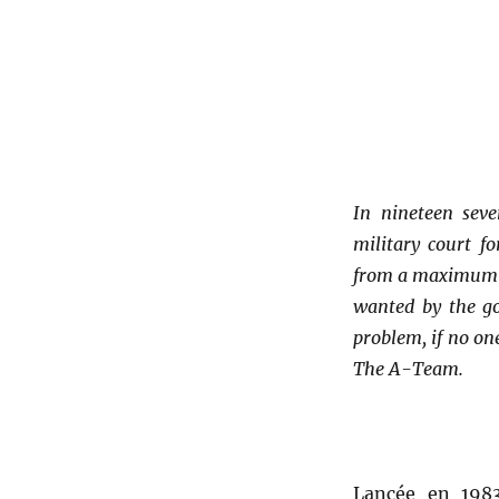
In nineteen sev
military court f
from a maximum se
wanted by the go
problem, if no on
The A-Team.
Lancée en 198