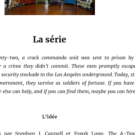
La série
enty-two, a crack commando unit was sent to prison by
or a crime they didn’t commit. These men promptly escap
curity stockade to the Los Angeles underground. Today, sti
vernment, they survive as soldiers of fortune. If you have
e else can help, and if you can find them, maybe you can hir
L’idée
3 par Stephen J. Cannell et Frank Lupo,
The A-Te