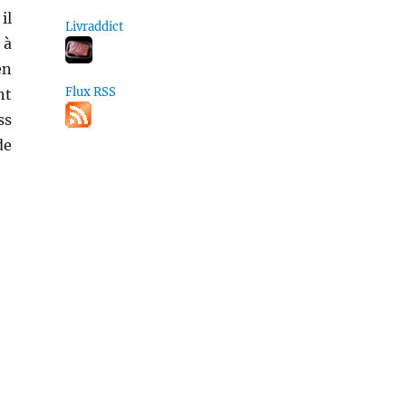
il
Livraddict
 à
en
Flux RSS
nt
ss
de