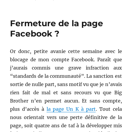
le
Les
nominations
au
Fermeture de la page
Prix
des
Facebook ?
Halliennales
2020
Or donc, petite avanie cette semaine avec le
blocage de mon compte Facebook. Paraît que
j’aurais commis une grave infraction aux
“standards de la communauté”. La sanction est
sortie de nulle part, sans motif vu que je n’avais
rien fait de mal et sans recours vu que Big
Brother n’en permet aucun. Et sans compte,
plus d’accès à
la page Un K à part
. Tout cela
nous orientait vers une perte définitive de la
page, soit quatre ans de taf à la développer mis