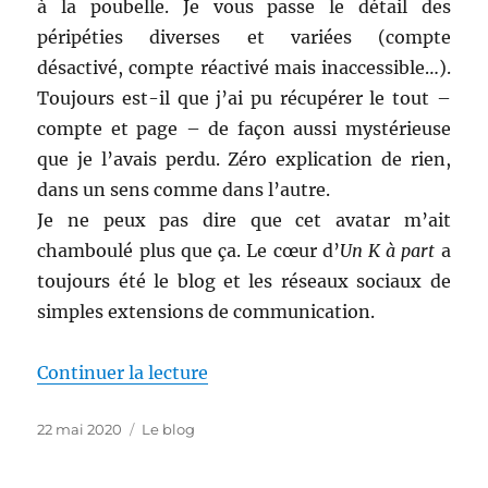
à la poubelle. Je vous passe le détail des
péripéties diverses et variées (compte
désactivé, compte réactivé mais inaccessible…).
Toujours est-il que j’ai pu récupérer le tout –
compte et page – de façon aussi mystérieuse
que je l’avais perdu. Zéro explication de rien,
dans un sens comme dans l’autre.
Je ne peux pas dire que cet avatar m’ait
chamboulé plus que ça. Le cœur d’
Un K à part
a
toujours été le blog et les réseaux sociaux de
simples extensions de communication.
de « Fermeture de la page Faceb
Continuer la lecture
Publié
Catégories
22 mai 2020
Le blog
le