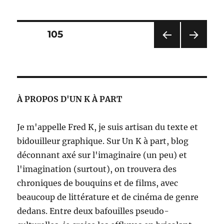
Assas
–
Jame
Pagination
PAGE
105
McTe
PAG
PAG
des
E
E
PRÉ
SUIV
publications
CÉD
ANT
ENT
E
À PROPOS D'UN K À PART
E
Je m'appelle Fred K, je suis artisan du texte et
bidouilleur graphique. Sur Un K à part, blog
déconnant axé sur l'imaginaire (un peu) et
l'imagination (surtout), on trouvera des
chroniques de bouquins et de films, avec
beaucoup de littérature et de cinéma de genre
dedans. Entre deux bafouilles pseudo-