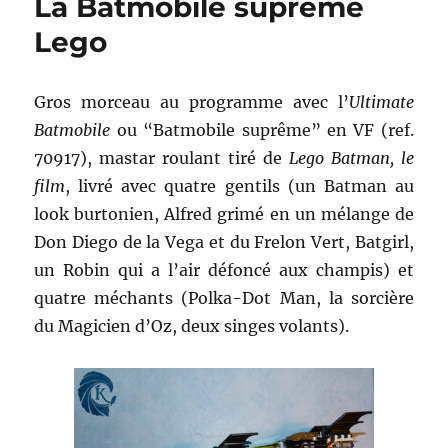
La Batmobile suprême
dossie
Warre
Lego
–
Jame
Wan
Gros morceau au programme avec l’
Ultimate
Batmobile
ou “Batmobile suprême” en VF (ref.
70917), mastar roulant tiré de
Lego Batman, le
film
, livré avec quatre gentils (un Batman au
look burtonien, Alfred grimé en un mélange de
Don Diego de la Vega et du Frelon Vert, Batgirl,
un Robin qui a l’air défoncé aux champis) et
quatre méchants (Polka-Dot Man, la sorcière
du Magicien d’Oz, deux singes volants).