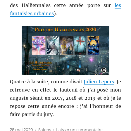
des Halliennales cette année porte sur
les
fantaisies urbaines
).
Quatre à la suite, comme disait
Julien Lepers
. Je
retrouve en effet le fauteuil où j’ai posé mon
auguste séant en 2017, 2018 et 2019 et où je le
repose cette année encore : j’ai l’honneur de
faire partie du jury.
Publié
Catégories
sur
28 mai 2020
Salons
Laisser un commentaire