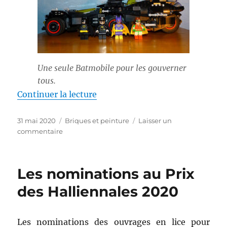
Une seule Batmobile pour les gouverner
tous.
de « La Batmobile suprême Lego
Continuer la lecture
Publié
Catégories
31 mai 2020
Briques et peinture
Laisser un
le
sur
commentaire
La
Batmobile
suprême
Les nominations au Prix
Lego
des Halliennales 2020
Les nominations des ouvrages en lice pour