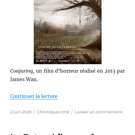
Conjuring
, un film d’horreur réalisé en 2013 par
James Wan.
de « Conjuring : Les dossiers W
Continuer la lecture
Publié
Catégories
sur
2 juin 2020
Chroniques ciné
Laisser un commentaire
le
Conju
:
Les