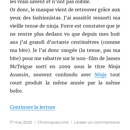
les vrais savent et n’ont pas oublié.
Or donc, le masque vient de retrouver grâce aux
yeux des fashionistas. J’ai aussitôt ressorti ma
vieille tenue de ninja. Force est constater que je
ne rentre plus dedans vu que depuis mes huit
ans j’ai grandi d’octante centimètres (comme
ma bite). Je l’ai donc rangée (la tenue, pas ma
bite) pour me rabattre sur le non-film de James
McTeigue sorti en 2009 sous le titre
Ninja
Assassin
, souvent confondu avec
Ninja
tout
court produit la même année par la même
boîte.
de « Ninja Assassin – James Mc
Continuer la lecture
Publié
Catégories
sur
17 mai 2020
Chroniques ciné
Laisser un commentaire
le
Ninj