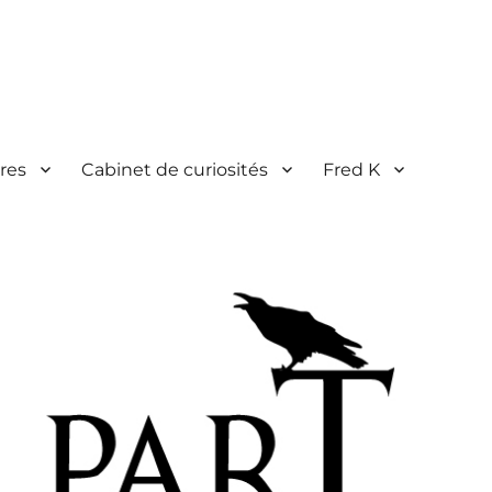
res
Cabinet de curiosités
Fred K