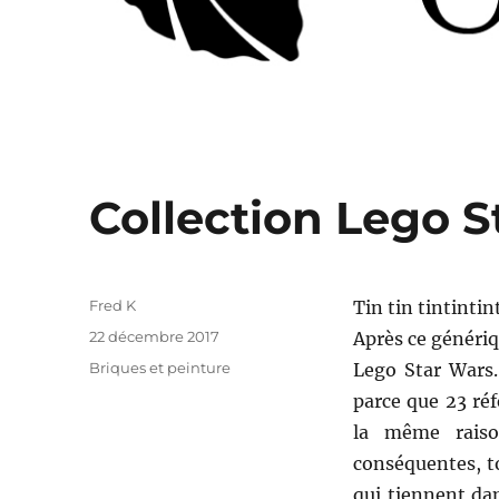
Collection Lego S
Auteur
Fred K
Tin tin tintintint
Publié
22 décembre 2017
Après ce génériq
le
Catégories
Briques et peinture
Lego Star Wars.
parce que 23 réf
la même raiso
conséquentes, t
qui tiennent dan