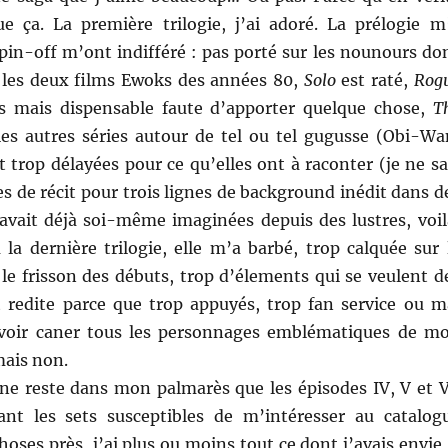
e ça. La première trilogie, j’ai adoré. La prélogie m
pin-off m’ont indifféré : pas porté sur les nounours do
 les deux films Ewoks des années 80,
Solo
est raté,
Rog
 mais dispensable faute d’apporter quelque chose,
T
es autres séries autour de tel ou tel gugusse (Obi-Wa
 trop délayées pour ce qu’elles ont à raconter (je ne sa
 de récit pour trois lignes de background inédit dans d
 avait déjà soi-même imaginées depuis des lustres, voil
la dernière trilogie, elle m’a barbé, trop calquée sur 
le frisson des débuts, trop d’élements qui se veulent d
 redite parce que trop appuyés, trop fan service ou m
 voir caner tous les personnages emblématiques de m
mais non.
l ne reste dans mon palmarès que les épisodes IV, V et V
ant les sets susceptibles de m’intéresser au catalog
hoses près, j’ai plus ou moins tout ce dont j’avais envie,