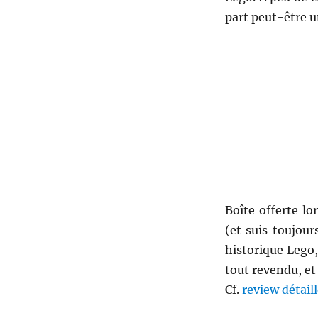
part peut-être u
Boîte offerte lo
(et suis toujou
historique Lego,
tout revendu, e
Cf.
review détail