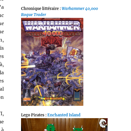
’a
Chronique littéraire :
Warhammer 40,000
nc
Rogue Trader
ue
he
n,
is
es
à,
la
es
al
on
I,
Lego Pirates :
Enchanted Island
ue
 à