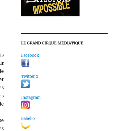
LE GRAND CIRQUE MÉDIATIQUE
is
Facebook
ur
de
Twitter X
et
es
es
Instagram
de
Babelio
se
es