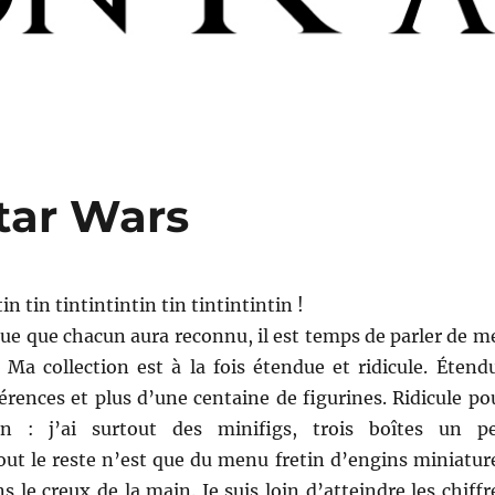
tar Wars
in tin tintintintin tin tintintintin !
ue que chacun aura reconnu, il est temps de parler de m
 Ma collection est à la fois étendue et ridicule. Étend
érences et plus d’une centaine de figurines. Ridicule po
n : j’ai surtout des minifigs, trois boîtes un p
out le reste n’est que du menu fretin d’engins miniatur
s le creux de la main. Je suis loin d’atteindre les chiffr