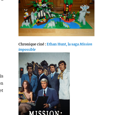
Chronique ciné :
Ethan Hunt, la saga
Mission
impossible
is
on
et