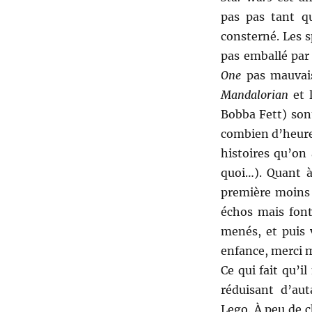
pas pas tant qu
consterné. Les s
pas emballé par
One
pas mauvais
Mandalorian
et l
Bobba Fett) sont
combien d’heures
histoires qu’on
quoi…). Quant à 
première moins 
échos mais font
menés, et puis
enfance, merci 
Ce qui fait qu’i
réduisant d’aut
Lego. À peu de c