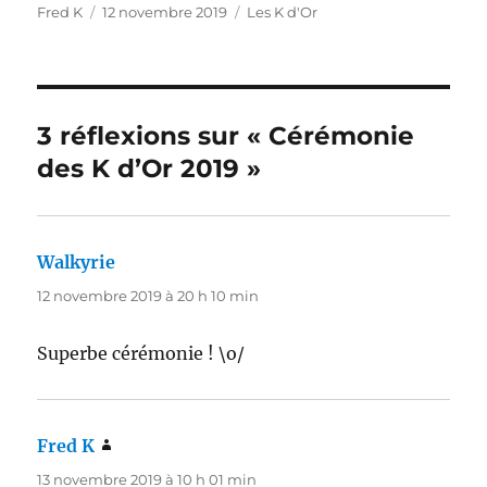
Auteur
Publié
Catégories
Fred K
12 novembre 2019
Les K d'Or
le
3 réflexions sur « Cérémonie
des K d’Or 2019 »
Walkyrie
dit :
12 novembre 2019 à 20 h 10 min
Superbe cérémonie ! \o/
Fred K
dit :
13 novembre 2019 à 10 h 01 min