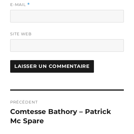
E-MAIL
*
SITE WEB
Navigation
PRÉCÉDENT
de
Comtesse Bathory – Patrick
Publication
précédente :
Mc Spare
l’article