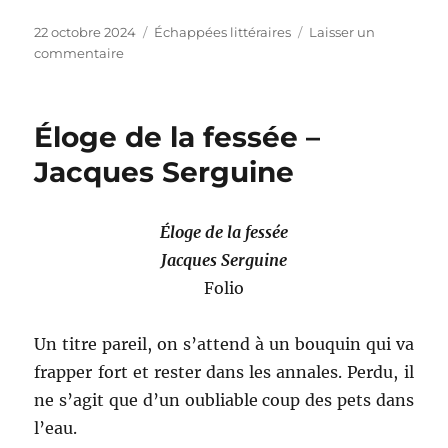
Publié
Catégories
22 octobre 2024
Échappées littéraires
Laisser un
le
sur
commentaire
Dialogues
avec
un
Éloge de la fessée –
sauvage
–
Jacques Serguine
Louis-
Armand
de
Éloge de la fessée
Lahontan
Jacques Serguine
Folio
Un titre pareil, on s’attend à un bouquin qui va
frapper fort et rester dans les annales. Perdu, il
ne s’agit que d’un oubliable coup des pets dans
l’eau.