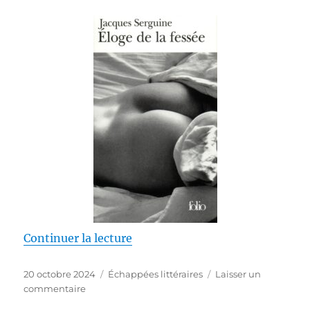
de « Éloge de la fessée – Jacque
Continuer la lecture
Publié
Catégories
20 octobre 2024
Échappées littéraires
Laisser un
le
sur
commentaire
Éloge