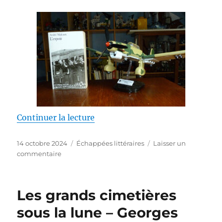
de « L’espoir – André Malraux »
Continuer la lecture
Publié
Catégories
14 octobre 2024
Échappées littéraires
Laisser un
le
sur
commentaire
L’espoir
–
André
Les grands cimetières
Malraux
sous la lune – Georges