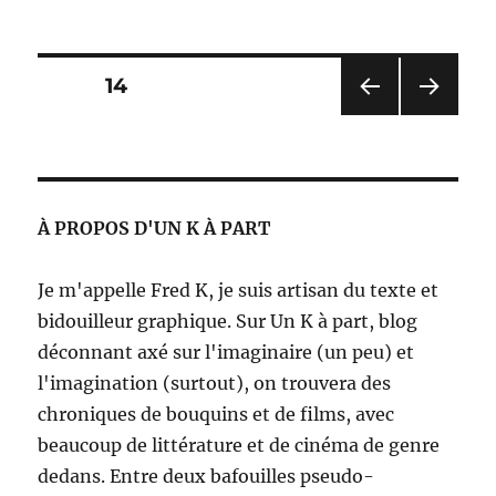
Les
grands
cimetières
sous
Pagination
PAGE
14
la
lune
PAG
PAG
des
–
E
E
Georges
PRÉ
SUIV
publications
CÉD
ANT
Bernanos
ENT
E
À PROPOS D'UN K À PART
E
Je m'appelle Fred K, je suis artisan du texte et
bidouilleur graphique. Sur Un K à part, blog
déconnant axé sur l'imaginaire (un peu) et
l'imagination (surtout), on trouvera des
chroniques de bouquins et de films, avec
beaucoup de littérature et de cinéma de genre
dedans. Entre deux bafouilles pseudo-