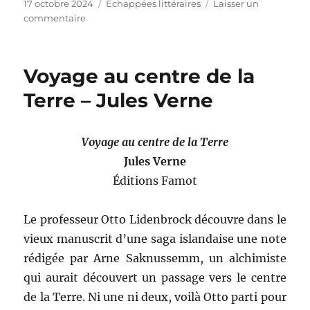
Publié
Catégories
17 octobre 2024
Échappées littéraires
Laisser un
le
sur
commentaire
Laura,
voyage
dans
Voyage au centre de la
le
cristal
Terre – Jules Verne
–
George
Sand
Voyage au centre de la Terre
Jules Verne
Éditions Famot
Le professeur Otto Lidenbrock découvre dans le
vieux manuscrit d’une saga islandaise une note
rédigée par Arne Saknussemm, un alchimiste
qui aurait découvert un passage vers le centre
de la Terre. Ni une ni deux, voilà Otto parti pour