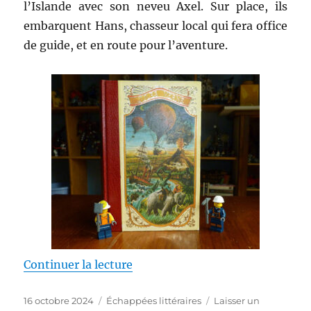
l’Islande avec son neveu Axel. Sur place, ils
embarquent Hans, chasseur local qui fera office
de guide, et en route pour l’aventure.
de « Voyage au centre de la Terr
Continuer la lecture
Publié
Catégories
16 octobre 2024
Échappées littéraires
Laisser un