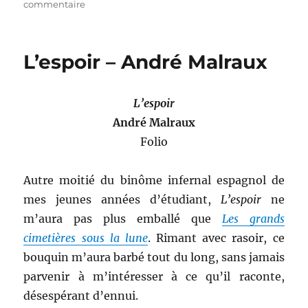
le
sur
commentaire
Voyage
au
centre
L’espoir – André Malraux
de
la
Terre
L’espoir
–
Jules
André Malraux
Verne
Folio
Autre moitié du binôme infernal espagnol de
mes jeunes années d’étudiant,
L’espoir
ne
m’aura pas plus emballé que
Les grands
cimetières sous la lune
. Rimant avec rasoir, ce
bouquin m’aura barbé tout du long, sans jamais
parvenir à m’intéresser à ce qu’il raconte,
désespérant d’ennui.