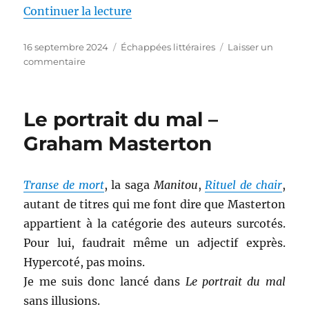
de « Sur les falaises de marbre 
Continuer la lecture
Publié
Catégories
16 septembre 2024
Échappées littéraires
Laisser un
le
sur
commentaire
Sur
les
falaises
Le portrait du mal –
de
marbre
Graham Masterton
–
Ernst
Jünger
Transe de mort
, la saga
Manitou
,
Rituel de chair
,
autant de titres qui me font dire que Masterton
appartient à la catégorie des auteurs surcotés.
Pour lui, faudrait même un adjectif exprès.
Hypercoté, pas moins.
Je me suis donc lancé dans
Le portrait du mal
sans illusions.