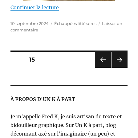
de « Le portrait du mal – Grah
Continuer la lecture
Publié
Catégories
10 septembre 2024
Échappées littéraires
Laisser un
le
sur
commentaire
Le
portrait
du
mal
Pagination
PAGE
15
–
Graham
PAG
PAG
des
Masterton
E
E
PRÉ
SUIV
publications
CÉD
ANT
ENT
E
À PROPOS D'UN K À PART
E
Je m'appelle Fred K, je suis artisan du texte et
bidouilleur graphique. Sur Un K à part, blog
déconnant axé sur l'imaginaire (un peu) et