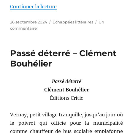
de « Aucun homme n’est une île
Continuer la lecture
Publié
Catégories
26 septembre 2024
Échappées littéraires
Un
le
sur
commentaire
Aucun
homme
n’est
Passé déterré – Clément
une
île
Bouhélier
–
Christophe
Lambert
Passé déterré
Clément Bouhélier
Éditions Critic
Vernay, petit village tranquille, jusqu’au jour où
le poivrot qui officie pour la municipalité
comme chauffeur de bus scolaire emplafonne