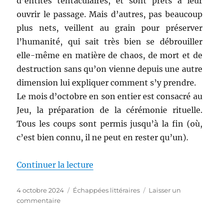
d’entités tentaculaires, et sont prêts à leur
ouvrir le passage. Mais d’autres, pas beaucoup
plus nets, veillent au grain pour préserver
l’humanité, qui sait très bien se débrouiller
elle-même en matière de chaos, de mort et de
destruction sans qu’on vienne depuis une autre
dimension lui expliquer comment s’y prendre.
Le mois d’octobre en son entier est consacré au
Jeu, la préparation de la cérémonie rituelle.
Tous les coups sont permis jusqu’à la fin (où,
c’est bien connu, il ne peut en rester qu’un).
de « Le songe d’une nuit d’octo
Continuer la lecture
Publié
Catégories
4 octobre 2024
Échappées littéraires
Laisser un
le
sur
commentaire
Le