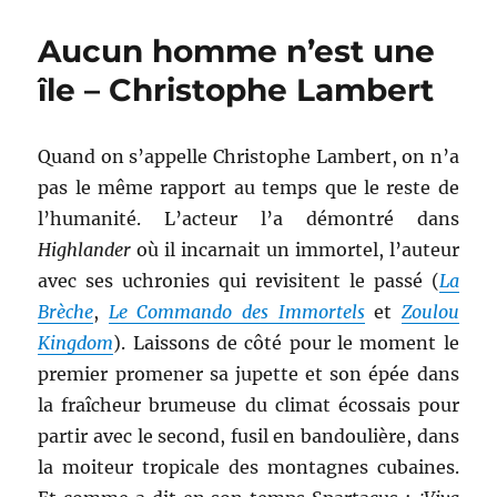
songe
d’une
Aucun homme n’est une
nuit
d’octobre
île – Christophe Lambert
–
Roger
Zelazny
Quand on s’appelle Christophe Lambert, on n’a
pas le même rapport au temps que le reste de
l’humanité. L’acteur l’a démontré dans
Highlander
où il incarnait un immortel, l’auteur
avec ses uchronies qui revisitent le passé (
La
Brèche
,
Le Commando des Immortels
et
Zoulou
Kingdom
). Laissons de côté pour le moment le
premier promener sa jupette et son épée dans
la fraîcheur brumeuse du climat écossais pour
partir avec le second, fusil en bandoulière, dans
la moiteur tropicale des montagnes cubaines.