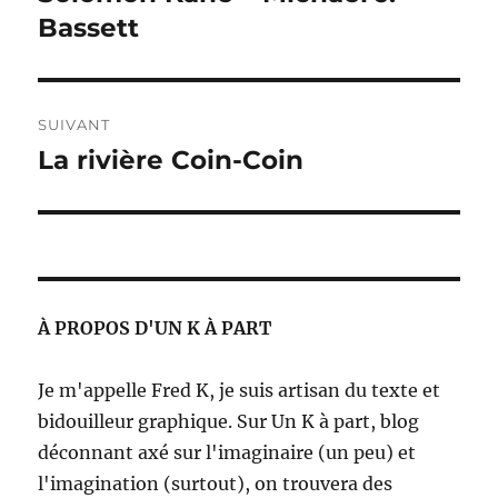
précédente :
Bassett
l’article
SUIVANT
La rivière Coin-Coin
Publication
suivante :
À PROPOS D'UN K À PART
Je m'appelle Fred K, je suis artisan du texte et
bidouilleur graphique. Sur Un K à part, blog
déconnant axé sur l'imaginaire (un peu) et
l'imagination (surtout), on trouvera des