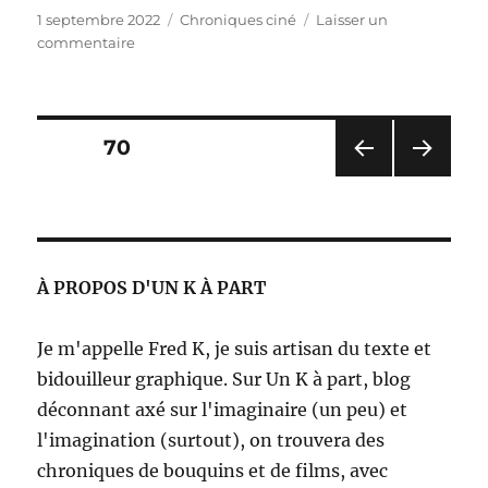
Publié
Catégories
1 septembre 2022
Chroniques ciné
Laisser un
le
sur
commentaire
Solomon
Kane
–
Michael
Pagination
PAGE
70
J.
Bassett
PAG
PAG
des
E
E
PRÉ
SUIV
publications
CÉD
ANT
ENT
E
À PROPOS D'UN K À PART
E
Je m'appelle Fred K, je suis artisan du texte et
bidouilleur graphique. Sur Un K à part, blog
déconnant axé sur l'imaginaire (un peu) et
l'imagination (surtout), on trouvera des
chroniques de bouquins et de films, avec