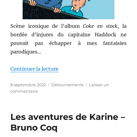
Scène iconique de l’album
Coke en stock
, la
bordée d’injures du capitaine Haddock ne
pouvait pas échapper à mes fantaisies
parodiques…
de « Inutile, capitaine, il est tr
Continuer la lecture
Publié
Catégories
8 septembre 2022
Détournements
Laisser un
le
sur
commentaire
Inutile,
capitaine,
il
Les aventures de Karine –
est
trop
Bruno Coq
loin
maintenant