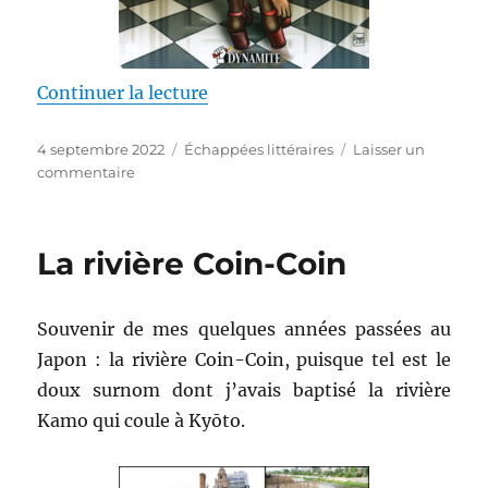
de « Les aventures de Karine – 
Continuer la lecture
Publié
Catégories
4 septembre 2022
Échappées littéraires
Laisser un
le
sur
commentaire
Les
aventures
de
La rivière Coin-Coin
Karine
–
Bruno
Souvenir de mes quelques années passées au
Coq
Japon : la rivière Coin-Coin, puisque tel est le
doux surnom dont j’avais baptisé la rivière
Kamo qui coule à Kyōto.