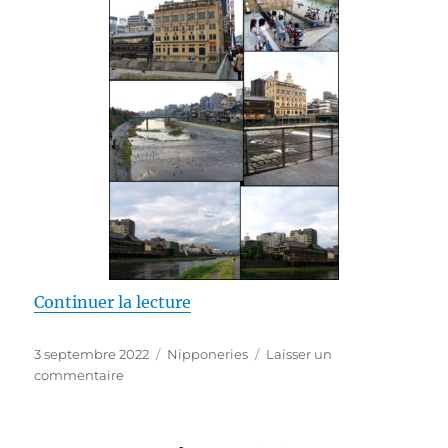
de « La rivière Coin-Coin »
Continuer la lecture
Publié
Catégories
3 septembre 2022
Nipponeries
Laisser un
le
sur
commentaire
La
rivière
Coin-