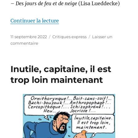
–
Des jours de feu et de neige
(Lisa Lueddecke)
de « Critiques express (47) Sol
Continuer la lecture
Publié
Catégories
11 septembre 2022
Critiques express
Laisser un
le
sur
commentaire
Critiques
express
(47)
Inutile, capitaine, il est
Soldes
d’automne
trop loin maintenant