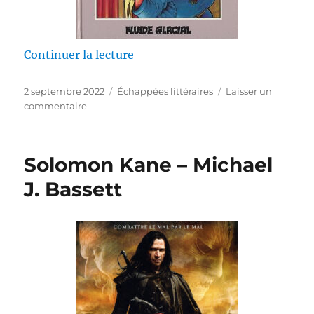
de « Sœur Marie-Thérèse des Ba
Continuer la lecture
Publié
Catégories
2 septembre 2022
Échappées littéraires
Laisser un
le
sur
commentaire
Sœur
Marie-
Thérèse
Solomon Kane – Michael
des
Batignolles
J. Bassett
–
Maëster