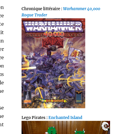
on
Chronique littéraire :
Warhammer 40,000
re
Rogue Trader
te
it
un
er
re
on
as
le
ne
se
ne
Lego Pirates :
Enchanted Island
nt