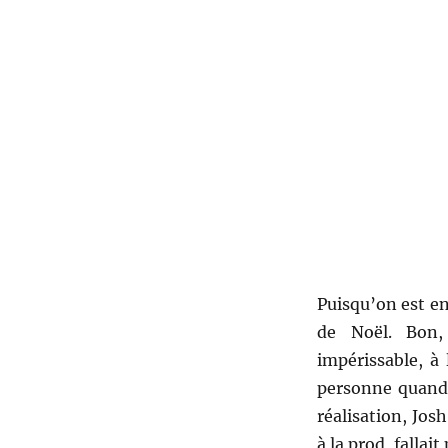
Puisqu’on est e
de Noël. Bon
impérissable, à 
personne quand 
réalisation, Jos
à la prod, fallai