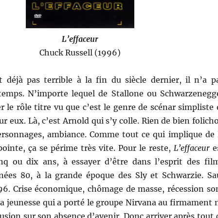
L’effaceur
Chuck Russell (1996)
 déjà pas terrible à la fin du siècle dernier, il n’a p
 temps. N’importe lequel de Stallone ou Schwarzenegg
r le rôle titre vu que c’est le genre de scénar simpliste 
ur eux. Là, c’est Arnold qui s’y colle. Rien de bien folich
personnages, ambiance. Comme tout ce qui implique de 
ointe, ça se périme très vite. Pour le reste,
L’effaceur
e
nq ou dix ans, à essayer d’être dans l’esprit des fil
nées 80, à la grande époque des Sly et Schwarzie. Sa
96. Crise économique, chômage de masse, récession so
 la jeunesse qui a porté le groupe Nirvana au firmament 
llusion sur son absence d’avenir. Donc arriver après tout 