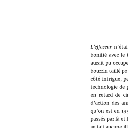
L’effaceur
n’était
bonifié avec le
aurait pu occupe
bourrin taillé po
côté intrigue, 
technologie de p
en retard de ci
d’action des an
qu’on est en 19
passés par là et
se fait aucune i