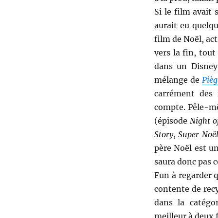
Si le film avait 
aurait eu quelqu
film de Noël, ac
vers la fin, tou
dans un Disney.
mélange de
Pièg
carrément des 
compte. Pêle-mêl
(épisode
Night o
Story
,
Super Noë
père Noël est u
saura donc pas c
Fun à regarder q
contente de recy
dans la catégo
meilleur à deux f