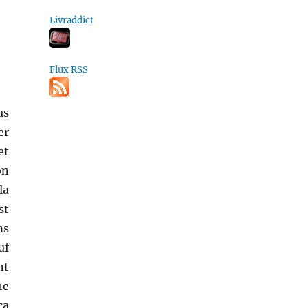
Livraddict
Flux RSS
as
er
et
on
la
st
ms
uf
nt
ne
ça