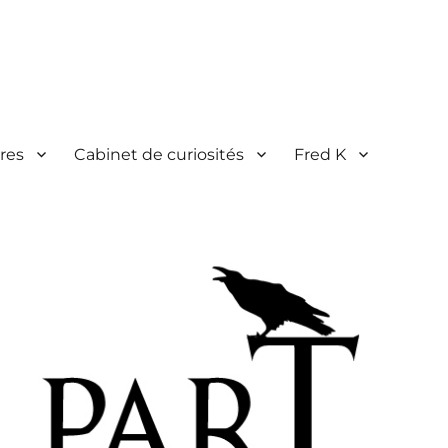
res
Cabinet de curiosités
Fred K