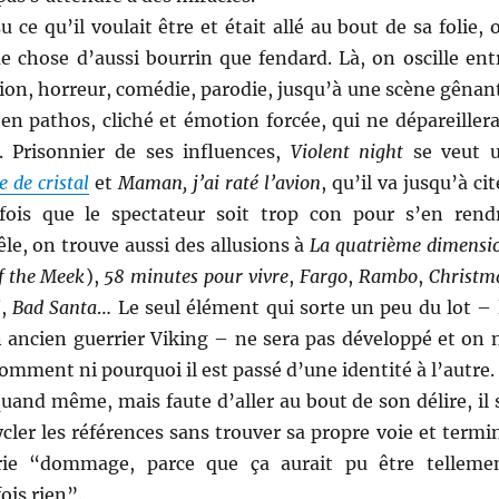
su ce qu’il voulait être et était allé au bout de sa folie, 
e chose d’aussi bourrin que fendard. Là, on oscille ent
tion, horreur, comédie, parodie, jusqu’à une scène gênan
t en pathos, cliché et émotion forcée, qui ne dépareillera
 Prisonnier de ses influences,
Violent night
se veut 
e de cristal
et
Maman, j’ai raté l’avion
, qu’il va jusqu’à cit
fois que le spectateur soit trop con pour s’en rend
e, on trouve aussi des allusions à
La quatrième dimensi
f the Meek
),
58 minutes pour vivre
,
Fargo
,
Rambo
,
Christm
l
,
Bad Santa
… Le seul élément qui sorte un peu du lot – 
n ancien guerrier Viking – ne sera pas développé et on 
omment ni pourquoi il est passé d’une identité à l’autre.
uand même, mais faute d’aller au bout de son délire, il 
cler les références sans trouver sa propre voie et termi
rie “dommage, parce que ça aurait pu être telleme
ois rien”.