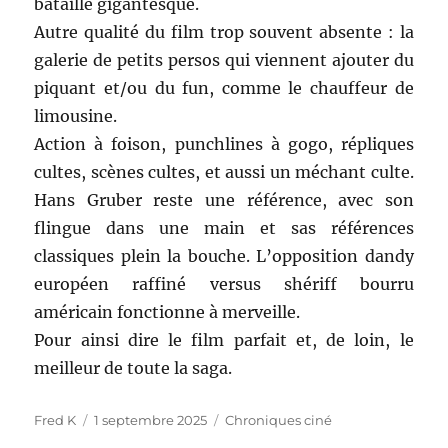
bataille gigantesque.
Autre qualité du film trop souvent absente : la
galerie de petits persos qui viennent ajouter du
piquant et/ou du fun, comme le chauffeur de
limousine.
Action à foison, punchlines à gogo, répliques
cultes, scènes cultes, et aussi un méchant culte.
Hans Gruber reste une référence, avec son
flingue dans une main et sas références
classiques plein la bouche. L’opposition dandy
européen raffiné versus shériff bourru
américain fonctionne à merveille.
Pour ainsi dire le film parfait et, de loin, le
meilleur de toute la saga.
Auteur
Publié
Catégories
Fred K
1 septembre 2025
Chroniques ciné
le