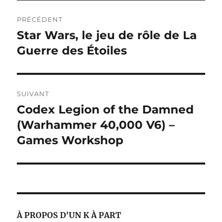
Navigation
PRÉCÉDENT
de
Star Wars, le jeu de rôle de La
Publication
précédente :
Guerre des Étoiles
l’article
SUIVANT
Codex Legion of the Damned
Publication
suivante :
(Warhammer 40,000 V6) –
Games Workshop
À PROPOS D'UN K À PART