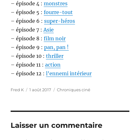
– épisode 4 :
monstres
– épisode 5 :
fourre-tout
– épisode 6 :
super-héros
– épisode 7 :
Asie
– épisode 8 :
film noir
– épisode 9 :
pan, pan !
– épisode 10 :
thriller
– épisode 11 :
action
– épisode 12 :
l’ennemi intérieur
Auteur
Publié
Catégories
Fred K
1 août 2017
Chroniques ciné
le
Laisser un commentaire