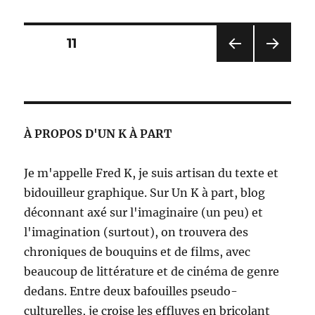
de
lecteur
:
Pagination
PAGE
11
Il
en
PAG
PAG
des
pense
E
E
quoi
PRÉ
SUIV
publications
CÉD
ANT
Nico
ENT
E
?
À PROPOS D'UN K À PART
E
Je m'appelle Fred K, je suis artisan du texte et
bidouilleur graphique. Sur Un K à part, blog
déconnant axé sur l'imaginaire (un peu) et
l'imagination (surtout), on trouvera des
chroniques de bouquins et de films, avec
beaucoup de littérature et de cinéma de genre
dedans. Entre deux bafouilles pseudo-
culturelles, je croise les effluves en bricolant