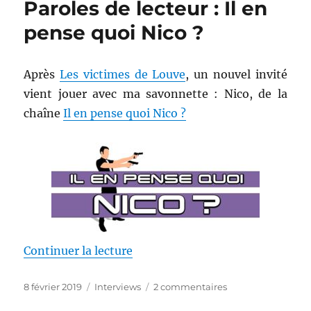
Paroles de lecteur : Il en
2019
pense quoi Nico ?
Après
Les victimes de Louve
, un nouvel invité
vient jouer avec ma savonnette : Nico, de la
chaîne
Il en pense quoi Nico ?
de « Paroles de lecteur : Il en pe
Continuer la lecture
Publié
Catégories
sur
8 février 2019
Interviews
2 commentaires
le
Paroles