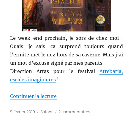
Le week-end prochain, je sors de chez moi !
Ouais, je sais, ça surprend toujours quand
l’ermite met le nez hors de sa caverne. Mais j’ai
un mot d’excuse signé par mes parents.
Direction Arras pour le festival
Atrebatia,
escales imaginaires
!
de « Annonce : Atrebatia 2019 »
Continuer la lecture
Publié
Catégories
sur
9 février 2019
Salons
2 commentaires
le
Annonce
:
Atrebatia