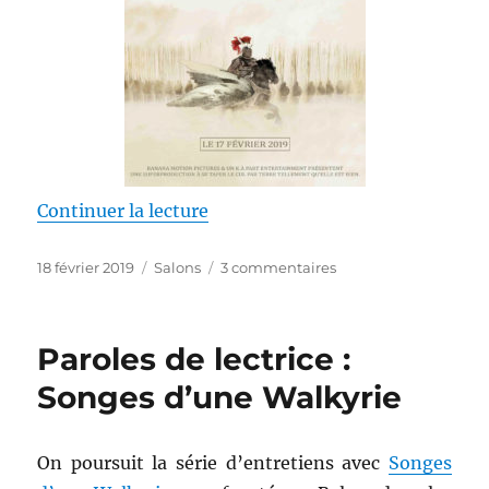
de « Carnet de bord Atrebatia 2
Continuer la lecture
Publié
Catégories
sur
18 février 2019
Salons
3 commentaires
le
Carnet
de
bord
Paroles de lectrice :
Atrebatia
2019
Songes d’une Walkyrie
On poursuit la série d’entretiens avec
Songes