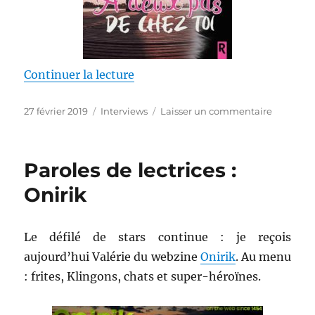
de « Interview féline : Adeline D
Continuer la lecture
Publié
Catégories
sur
27 février 2019
Interviews
Laisser un commentaire
le
Interview
féline
:
Paroles de lectrices :
Adeline
Dias
Onirik
Le défilé de stars continue : je reçois
aujourd’hui Valérie du webzine
Onirik
. Au menu
: frites, Klingons, chats et super-héroïnes.