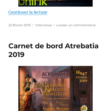
de « Paroles de lectrices : Onirik
Continuer la lecture
Publié
Catégories
sur
22 février 2019
Interviews
Laisser un commentaire
le
Paroles
de
lectrices
Carnet de bord Atrebatia
:
Onirik
2019