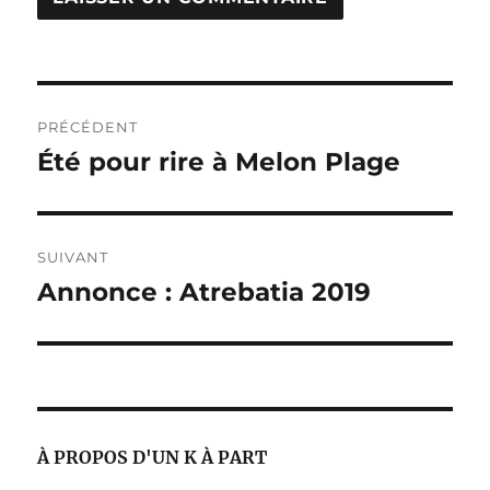
Navigation
PRÉCÉDENT
de
Été pour rire à Melon Plage
Publication
précédente :
l’article
SUIVANT
Annonce : Atrebatia 2019
Publication
suivante :
À PROPOS D'UN K À PART