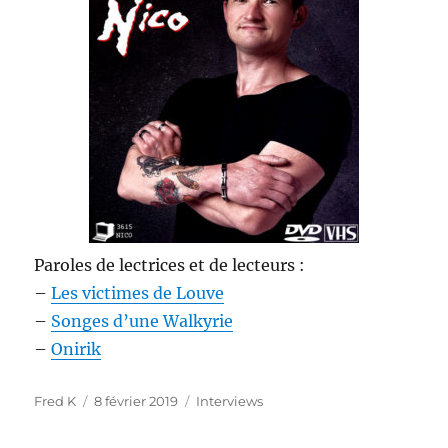
Paroles de lectrices et de lecteurs :
–
Les victimes de Louve
–
Songes d’une Walkyrie
–
Onirik
Auteur
Publié
Catégories
Fred K
8 février 2019
Interviews
le