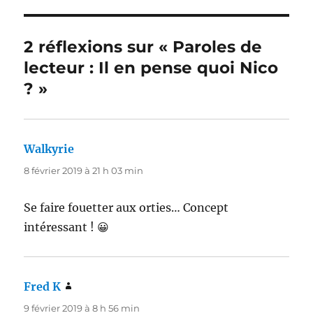
2 réflexions sur « Paroles de
lecteur : Il en pense quoi Nico
? »
Walkyrie
dit :
8 février 2019 à 21 h 03 min
Se faire fouetter aux orties… Concept
intéressant ! 😀
Fred K
dit :
9 février 2019 à 8 h 56 min