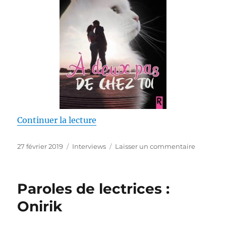
de « Interview féline : Adeline D
Continuer la lecture
Publié
Catégories
sur
27 février 2019
Interviews
Laisser un commentaire
le
Interview
féline
:
Paroles de lectrices :
Adeline
Dias
Onirik