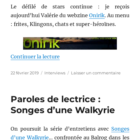
Le défilé de stars continue : je reçois
aujourd’hui Valérie du webzine
Onirik
. Au menu
: frites, Klingons, chats et super-héroïnes.
de « Paroles de lectrices : Onirik
Continuer la lecture
Publié
Catégories
sur
22 février 2019
Interviews
Laisser un commentaire
le
Paroles
de
lectrices
Paroles de lectrice :
:
Onirik
Songes d’une Walkyrie
On poursuit la série d’entretiens avec
Songes
d’une Walkyrie
… confrontée au Balrog dans les