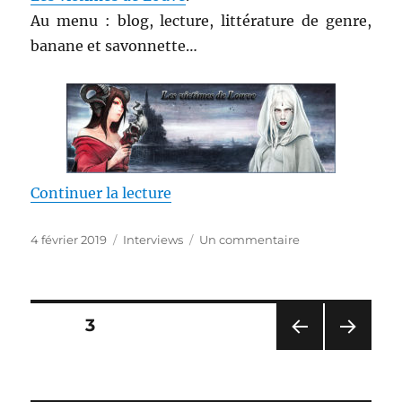
Au menu : blog, lecture, littérature de genre,
banane et savonnette…
de « Paroles de lectrice : Les vi
Continuer la lecture
Publié
Catégories
sur
4 février 2019
Interviews
Un commentaire
le
Paroles
de
lectrice
:
Pagination
PAGE
3
Les
victimes
PAG
PAG
des
de
E
E
Louve
PRÉ
SUIV