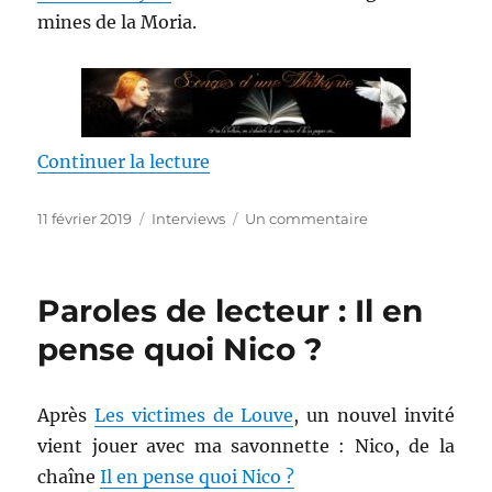
mines de la Moria.
de « Paroles de lectrice : Songe
Continuer la lecture
Publié
Catégories
sur
11 février 2019
Interviews
Un commentaire
le
Paroles
de
lectrice
Paroles de lecteur : Il en
:
Songes
pense quoi Nico ?
d’une
Walkyrie
Après
Les victimes de Louve
, un nouvel invité
vient jouer avec ma savonnette : Nico, de la
chaîne
Il en pense quoi Nico ?