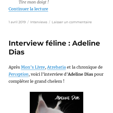
Tire mon doigt !
de « L’Eldorado présenté par Lar
Continuer la lecture
Publié
Catégories
sur
1 avril 2019
Interviews
Laisser un commentaire
le
L’Eldorado
présenté
par
Interview féline : Adeline
Lara
Croft
Dias
Après
Mon’s Livre
,
Atrebatia
et la chronique de
Perception
, voici l’interview d’
Adeline Dias
pour
compléter le grand chelem !