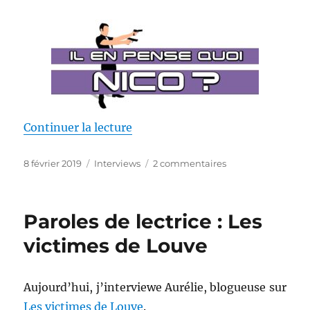
de « Paroles de lecteur : Il en pe
Continuer la lecture
Publié
Catégories
sur
8 février 2019
Interviews
2 commentaires
le
Paroles
de
lecteur
Paroles de lectrice : Les
:
Il
victimes de Louve
en
pense
quoi
Aujourd’hui, j’interviewe Aurélie, blogueuse sur
Nico
Les victimes de Louve
.
?