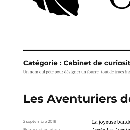
Catégorie :
Cabinet de curiosi
Un nom qui pète pour désigner un fourre-tout de trucs inc
Les Aventuriers de
Publié
2 septembre 2019
La joyeuse bande
le
Catégories
Briques et peinture