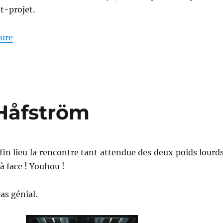
t-projet.
de « Une Batcave en Lego pour les 80 ans de Batman 
ture
 Håfström
fin lieu la rencontre tant attendue des deux poids lourds
 à face ! Youhou !
as génial.