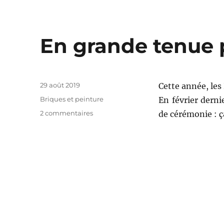
En grande tenue p
Publié
29 août 2019
Cette année, les
le
Catégories
Briques et peinture
En février derni
sur
2 commentaires
de cérémonie : ç
En
grande
tenue
pour
les
Halliennales