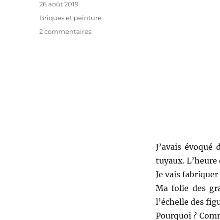
Publié
26 août 2019
le
Catégories
Briques et peinture
sur
2 commentaires
Une
Batcave
en
Lego
pour
les
80
ans
de
Batman
J’avais évoqué
tuyaux. L’heure 
Je vais fabrique
Ma folie des gr
l’échelle des fig
Pourquoi ? Comme