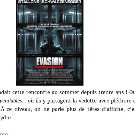
ndait cette rencontre au sommet depuis trente ans ! Ou
pendables
… où ils y partagent la vedette avec pléthore 
. À ce niveau, on ne parle plus de têtes d’affiche, c’e
ydre !
de « Évasion – Mikael Håfström »
ture