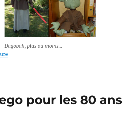
Dagobah, plus ou moins…
de « En grande tenue pour les Halliennales »
ture
ego pour les 80 ans