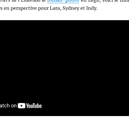
riers de l’Eldorado
le
roman-photo
en Lego, voici le film
 en perspective pour Lara, Sydney et Indy.