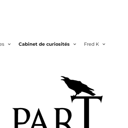
es
Cabinet de curiosités
Fred K