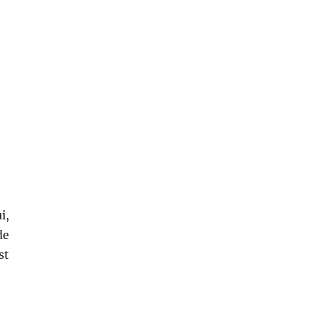
i,
de
st