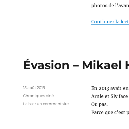
photos de l’avan
Continuer la lec
Évasion – Mikael
Publié
15 août 2019
En 2013 avait en
le
Catégories
Chroniques ciné
Arnie et Sly face
sur
Laisser un commentaire
Ou pas.
Évasion
Parce que c’est p
–
Mikael
Håfström