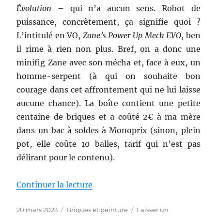
Évolution
– qui n’a aucun sens. Robot de
puissance, concrètement, ça signifie quoi ?
L’intitulé en VO,
Zane’s Power Up Mech EVO
, ben
il rime à rien non plus. Bref, on a donc une
minifig Zane avec son mécha et, face à eux, un
homme-serpent (à qui on souhaite bon
courage dans cet affrontement qui ne lui laisse
aucune chance). La boîte contient une petite
centaine de briques et a coûté 2€ à ma mère
dans un bac à soldes à Monoprix (sinon, plein
pot, elle coûte 10 balles, tarif qui n’est pas
délirant pour le contenu).
de « Le robot de Zane (Ninjago)
Continuer la lecture
Publié
Catégories
20 mars 2023
Briques et peinture
Laisser un