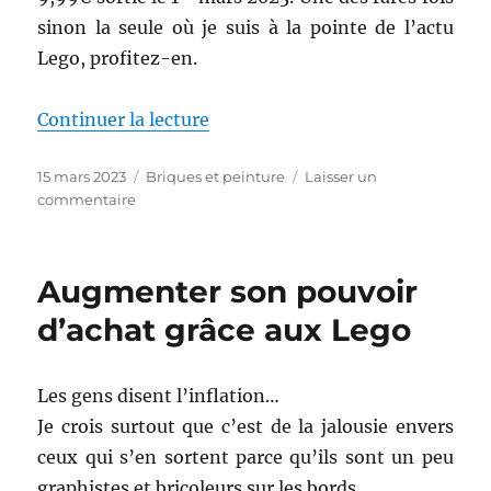
sinon la seule où je suis à la pointe de l’actu
Lego, profitez-en.
de « La licorne magique (Lego C
Continuer la lecture
Publié
Catégories
15 mars 2023
Briques et peinture
Laisser un
le
sur
commentaire
La
licorne
magique
Augmenter son pouvoir
(Lego
Creator)
d’achat grâce aux Lego
Les gens disent l’inflation…
Je crois surtout que c’est de la jalousie envers
ceux qui s’en sortent parce qu’ils sont un peu
graphistes et bricoleurs sur les bords.