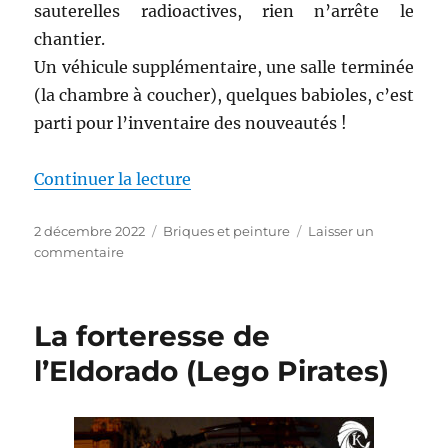
sauterelles radioactives, rien n’arrête le
chantier.
Un véhicule supplémentaire, une salle terminée
(la chambre à coucher), quelques babioles, c’est
parti pour l’inventaire des nouveautés !
de « Construction de la Batcave
Continuer la lecture
Publié
Catégories
2 décembre 2022
Briques et peinture
Laisser un
le
sur
commentaire
Construction
de
la
La forteresse de
Batcave
Lego
l’Eldorado (Lego Pirates)
–
épisode
8