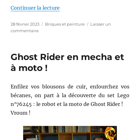
de « Augmenter son pouvoir d’a
Continuer la lecture
Publié
Catégories
28 février 2023
Briques et peinture
Laisser un
le
sur
commentaire
Augmenter
son
pouvoir
Ghost Rider en mecha et
d’achat
grâce
à moto !
aux
Lego
Enfilez vos blousons de cuir, enfourchez vos
bécanes, on part à la découverte du set Lego
n°76245 : le robot et la moto de Ghost Rider !
Vroum !