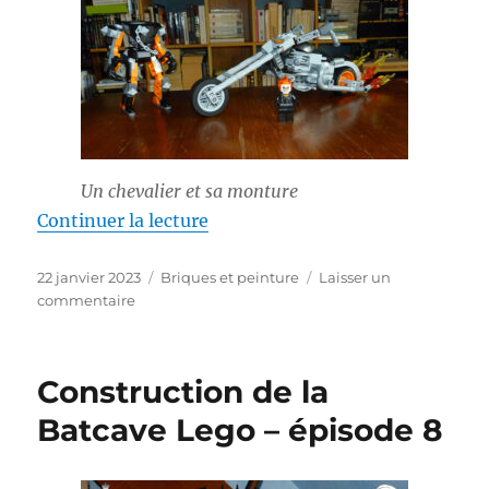
Un chevalier et sa monture
de « Ghost Rider en mecha et à 
Continuer la lecture
Publié
Catégories
22 janvier 2023
Briques et peinture
Laisser un
le
sur
commentaire
Ghost
Rider
en
Construction de la
mecha
et
Batcave Lego – épisode 8
à
moto
!