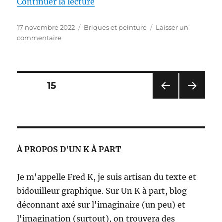
de « La forteresse de l’Eldorado 
Continuer la lecture
Publié
Catégories
17 novembre 2022
Briques et peinture
Laisser un
le
sur
commentaire
La
forteresse
de
l’Eldorado
Pagination
PAGE
15
(Lego
Pirates)
PAG
PAG
des
E
E
PRÉ
SUIV
publications
CÉD
ANT
ENT
E
À PROPOS D'UN K À PART
E
Je m'appelle Fred K, je suis artisan du texte et
bidouilleur graphique. Sur Un K à part, blog
déconnant axé sur l'imaginaire (un peu) et
l'imagination (surtout), on trouvera des