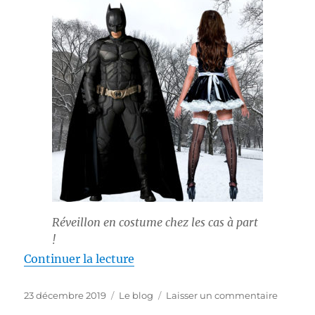
Réveillon en costume chez les cas à part
!
de « Bilan 2019 et projets 2020 
Continuer la lecture
Publié
Catégories
sur
23 décembre 2019
Le blog
Laisser un commentaire
le
Bilan