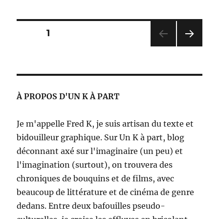
2019
et
projets
Pagination
PAGE
1
2020
PAG
des
E
SUIV
publications
ANT
E
À PROPOS D'UN K À PART
Je m'appelle Fred K, je suis artisan du texte et
bidouilleur graphique. Sur Un K à part, blog
déconnant axé sur l'imaginaire (un peu) et
l'imagination (surtout), on trouvera des
chroniques de bouquins et de films, avec
beaucoup de littérature et de cinéma de genre
dedans. Entre deux bafouilles pseudo-