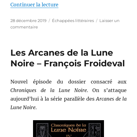
de « Methraton – François Froid
Continuer la lecture
Publié
Catégories
28 décembre 2019
Échappées littéraires
Laisser un
le
sur
commentaire
Methraton
–
François
Les Arcanes de la Lune
Froideval
Noire – François Froideval
Nouvel épisode du dossier consacré aux
Chroniques de la Lune Noire
. On s’attaque
aujourd’hui à la série parallèle des
Arcanes de la
Lune Noire
.