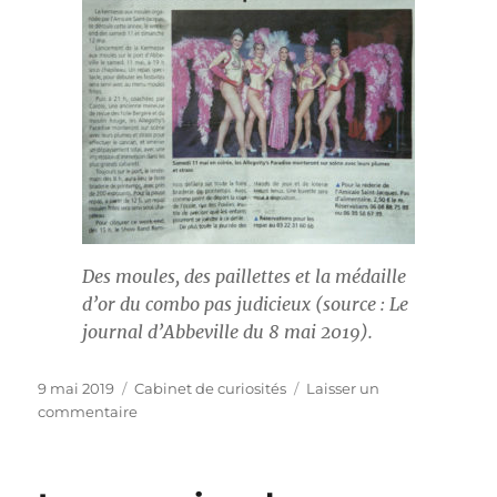
Des moules, des paillettes et la médaille
d’or du combo pas judicieux (source :
Le
journal d’Abbeville
du 8 mai 2019).
Publié
Catégories
9 mai 2019
Cabinet de curiosités
Laisser un
le
sur
commentaire
De
l’importance
des