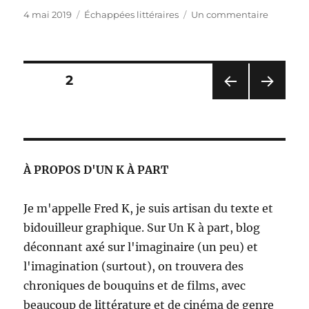
Publié
Catégories
sur
4 mai 2019
Échappées littéraires
Un commentaire
le
Les
noces
de
la
Pagination
PAGE
2
renarde
–
PAG
PAG
des
Floriane
E
E
Soulas
PRÉ
SUIV
publications
CÉD
ANT
ENT
E
À PROPOS D'UN K À PART
E
Je m'appelle Fred K, je suis artisan du texte et
bidouilleur graphique. Sur Un K à part, blog
déconnant axé sur l'imaginaire (un peu) et
l'imagination (surtout), on trouvera des
chroniques de bouquins et de films, avec
beaucoup de littérature et de cinéma de genre