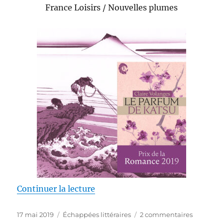
France Loisirs / Nouvelles plumes
de « Le parfum de Katsu – Clair
Continuer la lecture
Publié
Catégories
sur
17 mai 2019
Échappées littéraires
2 commentaires