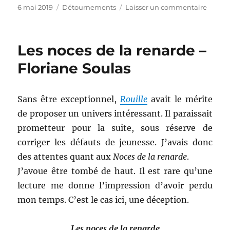
Publié
Catégories
sur
6 mai 2019
Détournements
Laisser un commentaire
le
Le
magaz
des
Les noces de la renarde –
Hallie
Floriane Soulas
Sans être exceptionnel,
Rouille
avait le mérite
de proposer un univers intéressant. Il paraissait
prometteur pour la suite, sous réserve de
corriger les défauts de jeunesse. J’avais donc
des attentes quant aux
Noces de la renarde
.
J’avoue être tombé de haut. Il est rare qu’une
lecture me donne l’impression d’avoir perdu
mon temps. C’est le cas ici, une déception.
Les noces de la renarde