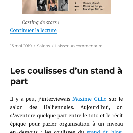
Casting de stars !
de « Un pied dans la place »
Continuer la lecture
Publié
Catégories
sur
13 mai 2019
Salons
Laisser un commentaire
le
Un
pied
dans
Les coulisses d’un stand à
la
place
part
Il y a peu, j’interviewais
Maxime Gillio
sur le
salon des Halliennales. Aujourd’hui, on
s’aventure quelque part entre le tuto et le récit
épique pour parler organisation à un niveau
en-dessous : les coulisses du
stand du blog
.