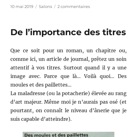
Publié
Catégories
sur
10 mai 2019
Salons
2 commentaires
le
Les
coulisses
d’un
De l’importance des titres
stand
à
part
Que ce soit pour un roman, un chapitre ou,
comme ici, un article de journal, prêtez un soin
attentif à vos titres. Surtout quand il y a une
image avec. Parce que là… Voilà quoi… Des
moules et des paillettes…
La maladresse (ou la potacherie) élevée au rang
d’art majeur. Même moi je n’aurais pas osé (et
pourtant, on connaît le niveau d’ânerie que je
suis capable d’atteindre).