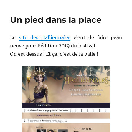
le
Le
parfum
de
Un pied dans la place
Katsu
–
Claire
Le
site des Halliennales
vient de faire peau
Volanges
neuve pour l’édition 2019 du festival.
On est dessus ! Et ça, c’est de la balle !