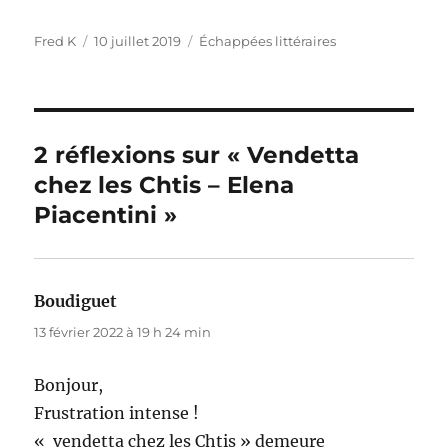
Auteur
Publié
Catégories
Fred K
10 juillet 2019
Échappées littéraires
le
2 réflexions sur « Vendetta
chez les Chtis – Elena
Piacentini »
Boudiguet
dit :
13 février 2022 à 19 h 24 min
Bonjour,
Frustration intense !
« vendetta chez les Chtis » demeure