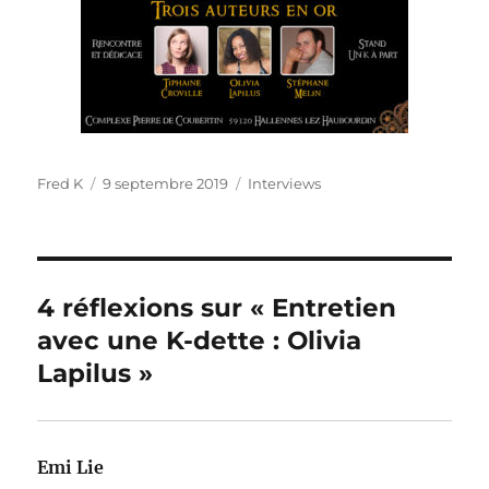
Auteur
Publié
Catégories
Fred K
9 septembre 2019
Interviews
le
4 réflexions sur « Entretien
avec une K-dette : Olivia
Lapilus »
Emi Lie
dit :