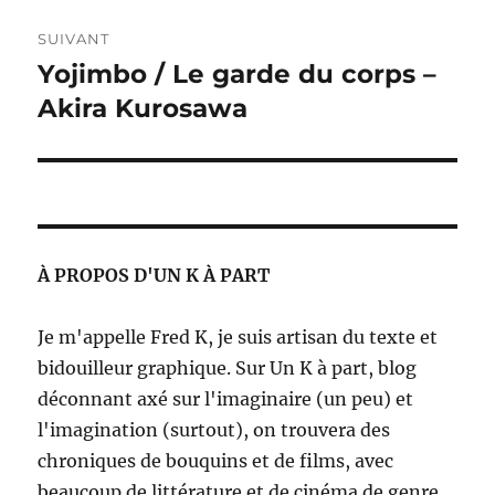
SUIVANT
Yojimbo / Le garde du corps –
Publication
suivante :
Akira Kurosawa
À PROPOS D'UN K À PART
Je m'appelle Fred K, je suis artisan du texte et
bidouilleur graphique. Sur Un K à part, blog
déconnant axé sur l'imaginaire (un peu) et
l'imagination (surtout), on trouvera des
chroniques de bouquins et de films, avec
beaucoup de littérature et de cinéma de genre