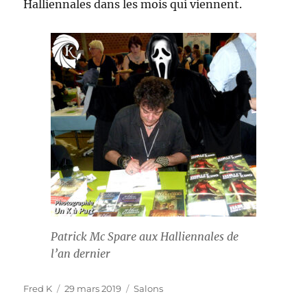
Halliennales dans les mois qui viennent.
Patrick Mc Spare aux Halliennales de
l’an dernier
Auteur
Publié
Catégories
Fred K
29 mars 2019
Salons
le