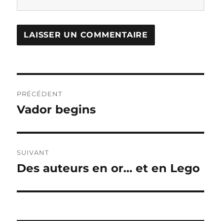
Navigation
PRÉCÉDENT
de
Vador begins
Publication
précédente :
l’article
SUIVANT
Des auteurs en or… et en Lego
Publication
suivante :