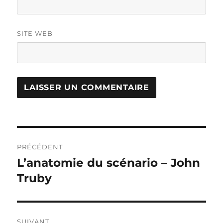
SITE WEB
Navigation
PRÉCÉDENT
de
L’anatomie du scénario – John
Publication
précédente :
Truby
l’article
SUIVANT