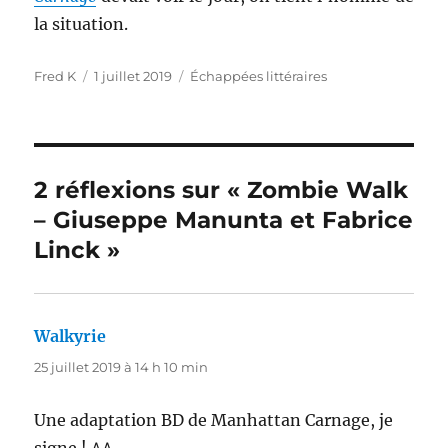
la situation.
Auteur
Publié
Catégories
Fred K
1 juillet 2019
Échappées littéraires
le
2 réflexions sur « Zombie Walk
– Giuseppe Manunta et Fabrice
Linck »
Walkyrie
dit :
25 juillet 2019 à 14 h 10 min
Une adaptation BD de Manhattan Carnage, je
signe ! ^^