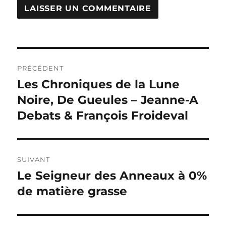
Navigation
PRÉCÉDENT
de
Les Chroniques de la Lune
Publication
précédente :
Noire, De Gueules – Jeanne-A
l’article
Debats & François Froideval
SUIVANT
Le Seigneur des Anneaux à 0%
Publication
suivante :
de matière grasse