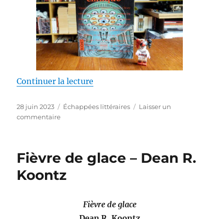
de « Mort clinique – F. Paul Wil
Continuer la lecture
Publié
Catégories
28 juin 2023
Échappées littéraires
Laisser un
le
sur
commentaire
Mort
clinique
–
Fièvre de glace – Dean R.
F.
Paul
Koontz
Wilson
Fièvre de glace
Dean R. Koontz