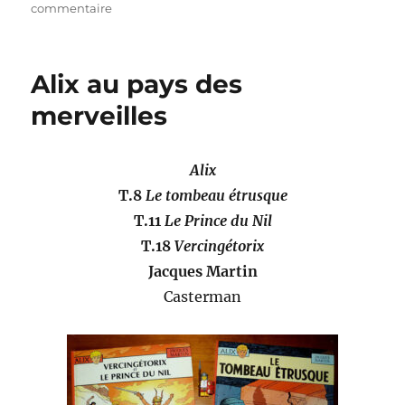
le
sur
commentaire
Gwendy
et
la
Alix au pays des
boîte
à
merveilles
boutons
–
Stephen
Alix
King
T.8
Le tombeau étrusque
&
Richard
T.11
Le Prince du Nil
Chizmar
T.18
Vercingétorix
Jacques Martin
Casterman