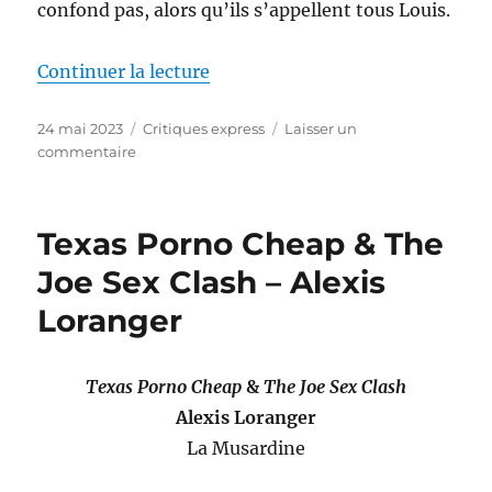
confond pas, alors qu’ils s’appellent tous Louis.
de « Alix au pays des merveilles 
Continuer la lecture
Publié
Catégories
24 mai 2023
Critiques express
Laisser un
le
sur
commentaire
Alix
au
pays
Texas Porno Cheap & The
des
merveilles
Joe Sex Clash – Alexis
Loranger
Texas Porno Cheap
&
The Joe Sex Clash
Alexis Loranger
La Musardine