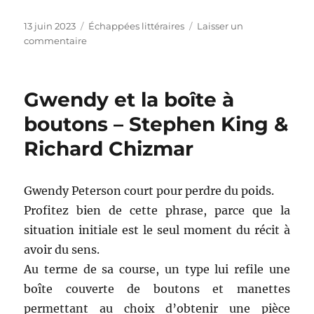
Publié
Catégories
13 juin 2023
Échappées littéraires
Laisser un
le
sur
commentaire
Fièvre
de
glace
Gwendy et la boîte à
–
Dean
boutons – Stephen King &
R.
Richard Chizmar
Koontz
Gwendy Peterson court pour perdre du poids.
Profitez bien de cette phrase, parce que la
situation initiale est le seul moment du récit à
avoir du sens.
Au terme de sa course, un type lui refile une
boîte couverte de boutons et manettes
permettant au choix d’obtenir une pièce