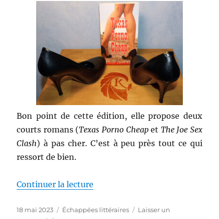
Bon point de cette édition, elle propose deux
courts romans (
Texas Porno Cheap
et
The Joe Sex
Clash
) à pas cher. C’est à peu près tout ce qui
ressort de bien.
de « Texas Porno Cheap & The Jo
Continuer la lecture
Publié
Catégories
18 mai 2023
Échappées littéraires
Laisser un