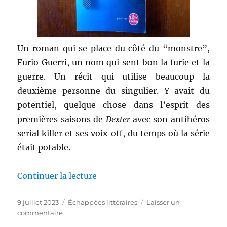
Un roman qui se place du côté du “monstre”,
Furio Guerri, un nom qui sent bon la furie et la
guerre. Un récit qui utilise beaucoup la
deuxième personne du singulier. Y avait du
potentiel, quelque chose dans l’esprit des
premières saisons de
Dexter
avec son antihéros
serial killer et ses voix off, du temps où la série
était potable.
de « La nuit derrière moi – Gia
Continuer la lecture
Publié
Catégories
9 juillet 2023
Échappées littéraires
Laisser un
le
sur
commentaire
La