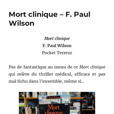
nuit
derrière
Mort clinique – F. Paul
moi
–
Wilson
Giampaolo
Simi
Mort clinique
F. Paul Wilson
Pocket Terreur
Pas de fantastique au menu de ce
Mort clinique
qui relève du thriller médical, efficace et pas
mal fichu dans l’ensemble, même si…