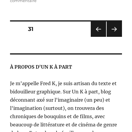
le
sur
commentaire
Texas
Porno
Cheap
&
Pagination
PAGE
31
The
Joe
PAG
PAG
des
Sex
E
E
Clash
PRÉ
SUIV
publications
CÉD
ANT
–
ENT
E
Alexis
À PROPOS D'UN K À PART
E
Loranger
Je m'appelle Fred K, je suis artisan du texte et
bidouilleur graphique. Sur Un K à part, blog
déconnant axé sur l'imaginaire (un peu) et
l'imagination (surtout), on trouvera des
chroniques de bouquins et de films, avec
beaucoup de littérature et de cinéma de genre