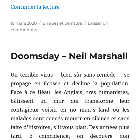
de « Construction de la Batcave 
Continuer la lecture
Publié
Catégories
19 mars 2020
Briques et peinture
Laisser un
le
sur
commentaire
Construction
de
la
Doomsday – Neil Marshall
Batcave
Lego
–
Un terrible virus – bien sûr sans remède – se
épisode
3
propage en Écosse et décime la population.
Face à ce fléau, les Anglais, très humanistes,
bâtissent un mur qui transforme leur
contagieux voisin en no man’s land où les
malades sont censés mourir en silence et sans
faire d’histoires, s’il vous plaît. Des années plus
tard, ô coïncidence, on découvre non