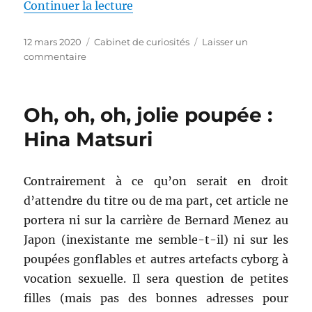
de « Lectures virales »
Continuer la lecture
Publié
Catégories
12 mars 2020
Cabinet de curiosités
Laisser un
le
sur
commentaire
Lectures
virales
Oh, oh, oh, jolie poupée :
Hina Matsuri
Contrairement à ce qu’on serait en droit
d’attendre du titre ou de ma part, cet article ne
portera ni sur la carrière de Bernard Menez au
Japon (inexistante me semble-t-il) ni sur les
poupées gonflables et autres artefacts cyborg à
vocation sexuelle. Il sera question de petites
filles (mais pas des bonnes adresses pour