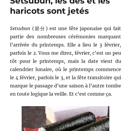
Setsubun, les dés et les
Batcave
Lego
haricots sont jetés
–
épisode
2
Setsubun
(節分) est une fête japonaise qui fait
partie des nombreuses cérémonies marquant
l’arrivée du printemps. Elle a lieu le 3 février,
parfois le 2. Vous me direz, février, c’est un peu
tôt pour le printemps, mais la date vient du
calendrier lunaire, où le printemps commence
le 4 février, parfois le 3, et la fête transitoire qui
marque le passage d’une saison à l’autre tombe
en toute logique la veille. Et c’est comme ça.