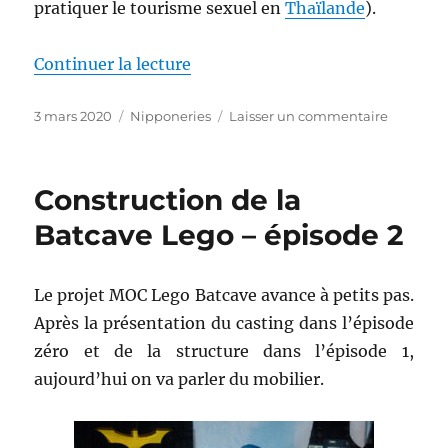
pratiquer le tourisme sexuel en
Thaïlande
).
de « Oh, oh, oh, jolie poupée : H
Continuer la lecture
Publié
Catégories
sur
3 mars 2020
Nipponeries
Laisser un commentaire
le
Oh,
oh,
oh,
Construction de la
jolie
poupée
Batcave Lego – épisode 2
:
Hina
Matsuri
Le projet MOC Lego Batcave avance à petits pas.
Après la présentation du casting dans l’épisode
zéro et de la structure dans l’épisode 1,
aujourd’hui on va parler du mobilier.