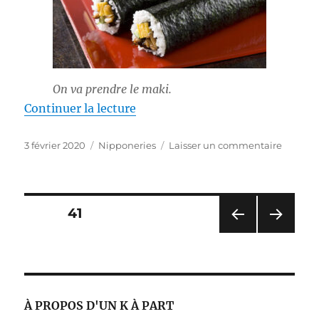
On va prendre le maki.
de « Setsubun, les dés et les har
Continuer la lecture
Publié
Catégories
sur
3 février 2020
Nipponeries
Laisser un commentaire
le
Setsubu
les
dés
et
Pagination
PAGE
41
les
haricots
PAG
PAG
des
sont
E
E
jetés
PRÉ
SUIV
publications
CÉD
ANT
ENT
E
À PROPOS D'UN K À PART
E