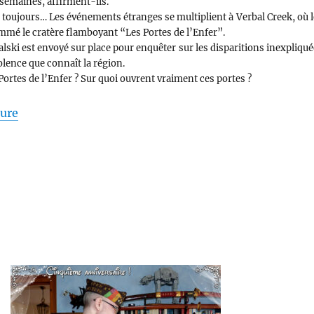
semaines, affirment-ils.
 toujours… Les événements étranges se multiplient à Verbal Creek, où l
mé le cratère flamboyant “Les Portes de l’Enfer”.
alski est envoyé sur place pour enquêter sur les disparitions inexpliqu
olence que connaît la région.
Portes de l’Enfer ? Sur quoi ouvrent vraiment ces portes ?
de « Les portes de l’enfer – Dick Henbolls »
ture