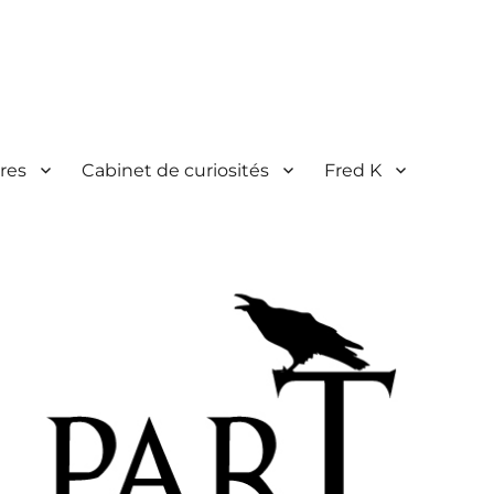
res
Cabinet de curiosités
Fred K