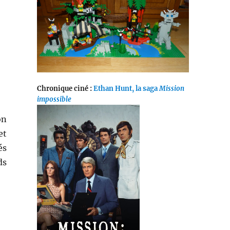
Chronique ciné :
Ethan Hunt, la saga
Mission
impossible
on
et
és
ds