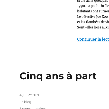
brûlé dans quelques 
1990. La poche brûle
habitants ont surnom
Le détective Joe Kow
et les flambées de vi
Sont-elles liées aux 
Continuer la lec
Cinq ans à part
Publié
4 juillet 2021
le
Catégories
Le blog
sur
8 commentaires