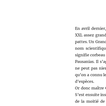
et
Francis
Roux
En avril dernie
XXL assez grand
pattes. Un Gran
nom scientifiqu
signifie corbeau
Pausanias. Il s’
ne peut pas ni
qu’on a connu l
d’espèces.
Or donc maître C
S’est ensuite ins
de la moitié de 