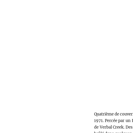
Dick
Henbolls
Quatrième de couvert
1971. Percée par un 
de Verbal Creek. Des