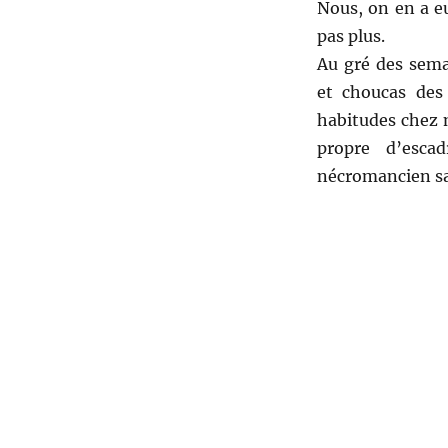
Nous, on en a eu
pas plus.
Au gré des sema
et choucas des
habitudes chez m
propre d’esca
nécromancien sat