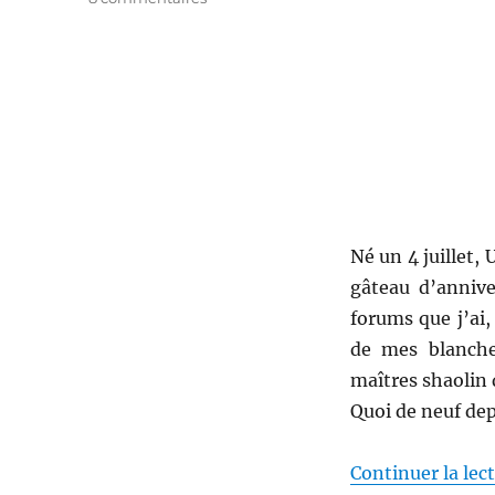
Cinq
ans
à
part
Né un 4 juillet,
gâteau d’annive
forums que j’ai,
de mes blanche
maîtres shaolin
Quoi de neuf dep
Continuer la lec