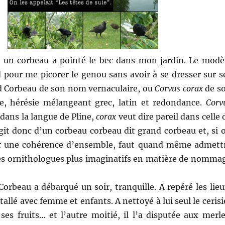
r, un corbeau a pointé le bec dans mon jardin. Le modè
 pour me picorer le genou sans avoir à se dresser sur s
d Corbeau de son nom vernaculaire, ou
Corvus corax
de s
e, hérésie mélangeant grec, latin et redondance.
Corv
 dans la langue de Pline,
corax
veut dire pareil dans celle 
agit donc d’un corbeau corbeau dit grand corbeau et, si 
er une cohérence d’ensemble, faut quand même admett
es ornithologues plus imaginatifs en matière de nomma
orbeau a débarqué un soir, tranquille. A repéré les lieu
tallé avec femme et enfants. A nettoyé à lui seul le cerisi
ses fruits… et l’autre moitié, il l’a disputée aux merle