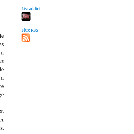
Livraddict
Flux RSS
le
es
on
us
de
on
re
ge
x.
er
s.