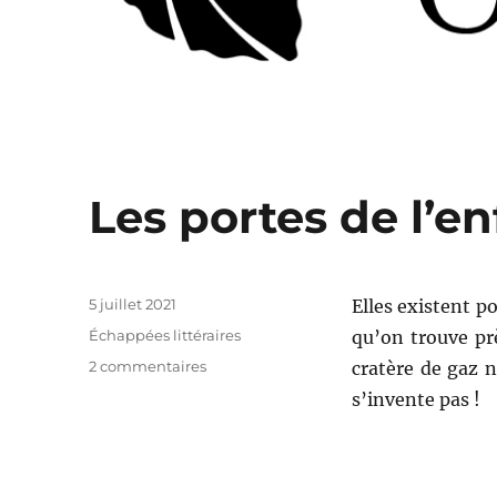
Les portes de l’en
Publié
5 juillet 2021
Elles existent po
le
Catégories
Échappées littéraires
qu’on trouve pr
sur
2 commentaires
cratère de gaz 
Les
s’invente pas !
portes
de
l’enfer
–