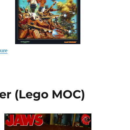
de « Codex Tau (Warhammer 40,000 V3) – Andy Cham
ture
mer (Lego MOC)