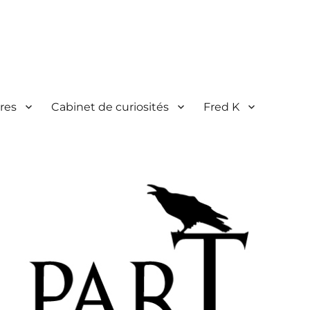
res
Cabinet de curiosités
Fred K