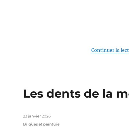
Haines
&
Graham
McNeill
Continuer la lec
Les dents de la 
Publié
23 janvier 2026
le
Catégories
Briques et peinture