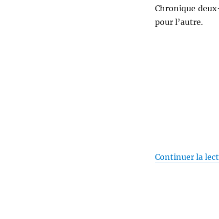
&
Chronique deux-
Edgar
McFay
pour l’autre.
Continuer la lec