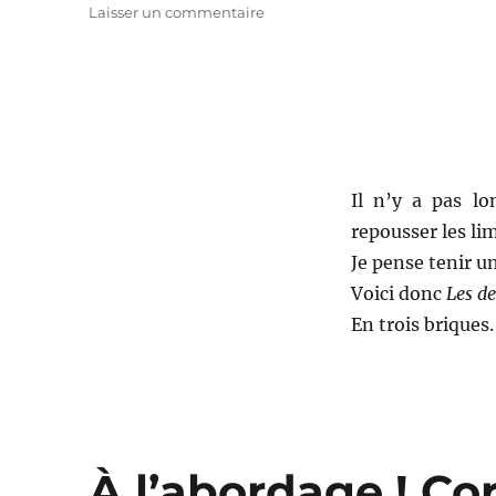
sur
Laisser un commentaire
Les
dents
de
la
mer
(Lego
MOC)
Il n’y a pas l
repousser les li
Je pense tenir 
Voici donc
Les de
En trois briques.
À l’abordage ! Cor