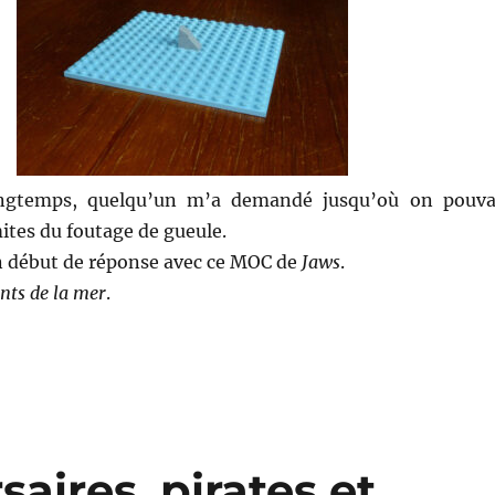
ongtemps, quelqu’un m’a demandé jusqu’où on pouva
mites du foutage de gueule.
un début de réponse avec ce MOC de
Jaws
.
nts de la mer
.
saires, pirates et