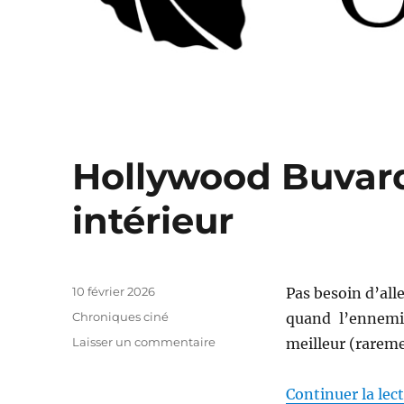
Hollywood Buvard
intérieur
Publié
10 février 2026
Pas besoin d’all
le
Catégories
Chroniques ciné
quand l’ennemi 
sur
Laisser un commentaire
meilleur (raremen
Hollywood
Buvard
Continuer la lec
(12)