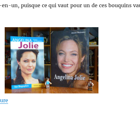
en-un, puisque ce qui vaut pour un de ces bouquins va
de « Angelina Jolie – Jason Romano & Edgar McFay »
ture