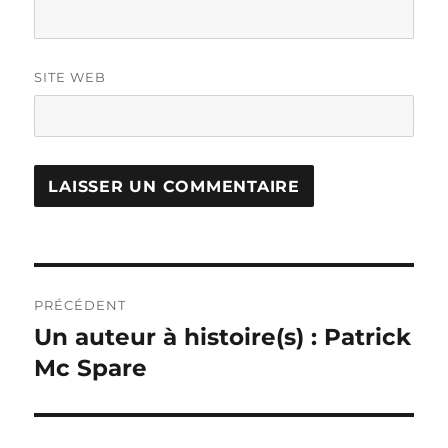
SITE WEB
Navigation
PRÉCÉDENT
de
Un auteur à histoire(s) : Patrick
Publication
précédente :
Mc Spare
l’article