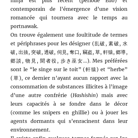
ninja est plus récent (période Edo) et
contemporain de l’émergence d’une vision
romancée qui tournera avec le temps au
portnawak.
On trouve également une foultitude de termes
et périphrases pour les désigner (乱破, 素破, 水
破, 出抜, 突破, 透破, 伺見, 奪口, 竊盗, 草, 軒猿, 郷導,
郷談, 物見, 聞者役, 歩き巫女…). Mes préférées
sont le “le singe sur le toit” (軒猿) et “herbe”
(草), ce dernier n’ayant aucun rapport avec la
consommation de substances illicites à l’image
d’une autre confrérie (
Hashishin
) mais avec
leurs capacités à se fondre dans le décor
(comme les snipers en ghillie) ou à jouer les
agents dormants qui s’enracinent dans leur
environnement.