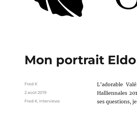
Mon portrait Eldo
Auteur
Fred K
L’adorable Val
Publié
2 août 2019
Halliennales 20
le
Catégories
Fred K
,
Interviews
ses questions, je