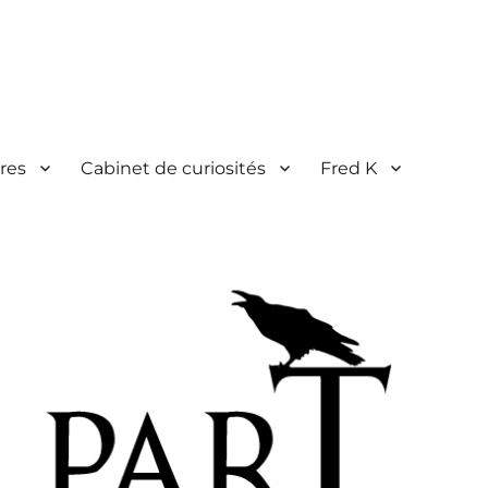
res
Cabinet de curiosités
Fred K