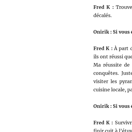
Fred K :
Trouver
décalés.
Onirik : Si vous
Fred K :
À part d
ils ont réussi q
Ma réussite de 
conquêtes. Just
visiter les pyr
cuisine locale, p
Onirik : Si vous
Fred K :
Survivr
finir cuit à l’ét