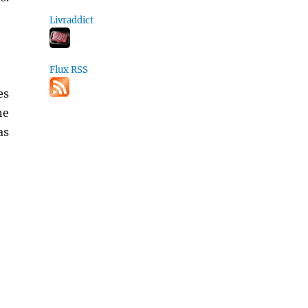
Livraddict
Flux RSS
es
ne
as