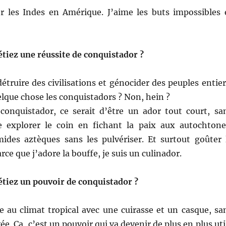
 les Indes en Amérique. J’aime les buts impossibles 
 étiez une réussite de conquistador ?
étruire des civilisations et génocider des peuples entier
uelque chose les conquistadors ? Non, hein ?
conquistador, ce serait d’être un ador tout court, sa
e explorer le coin en fichant la paix aux autochtone
amides aztèques sans les pulvériser. Et surtout goûter 
arce que j’adore la bouffe, je suis un culinador.
 étiez un pouvoir de conquistador ?
e au climat tropical avec une cuirasse et un casque, sa
uvée. Ça, c’est un pouvoir qui va devenir de plus en plus uti