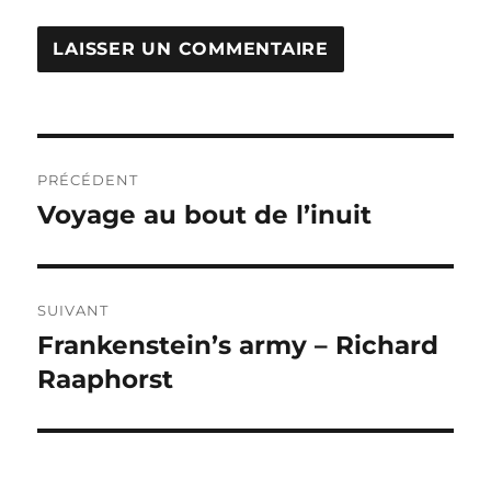
Navigation
PRÉCÉDENT
de
Voyage au bout de l’inuit
Publication
précédente :
l’article
SUIVANT
Frankenstein’s army – Richard
Publication
suivante :
Raaphorst