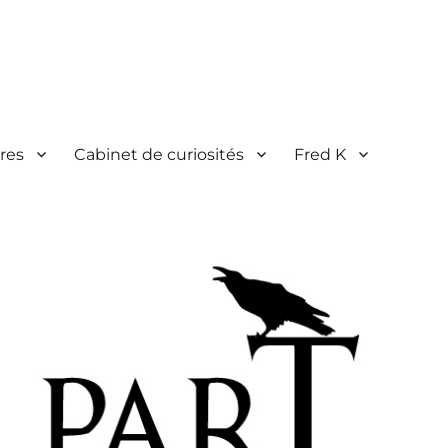
res
Cabinet de curiosités
Fred K