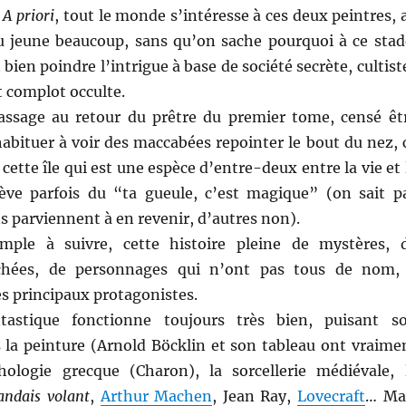
.
A priori
, tout le monde s’intéresse à ces deux peintres, 
u jeune beaucoup, sans qu’on sache pourquoi à ce stad
bien poindre l’intrigue à base de société secrète, cultist
 complot occulte.
assage au retour du prêtre du premier tome, censé êt
abituer à voir des maccabées repointer le bout du nez, 
 cette île qui est une espèce d’entre-deux entre la vie et 
ve parfois du “ta gueule, c’est magique” (on sait p
s parviennent à en revenir, d’autres non).
imple à suivre, cette histoire pleine de mystères, 
chées, de personnages qui n’ont pas tous de nom,
s principaux protagonistes.
tastique fonctionne toujours très bien, puisant s
s la peinture (Arnold Böcklin et son tableau ont vraime
hologie grecque (Charon), la sorcellerie médiévale, 
andais volant
,
Arthur Machen
, Jean Ray,
Lovecraft
… Ma