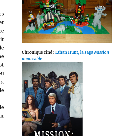
es
et
ce
it
le
Chronique ciné :
Ethan Hunt, la saga
Mission
ne
impossible
st
ou
ts
.
de
de
ur