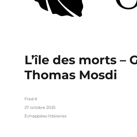
L’île des morts – 
Thomas Mosdi
Auteur
Fred K
Publié
27 octobre 2025
le
Catégories
Échappées littéraires