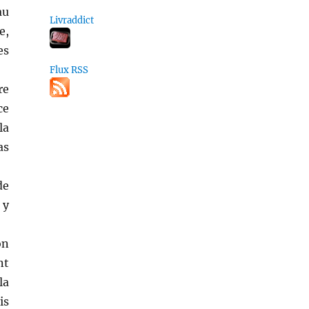
au
Livraddict
e,
es
Flux RSS
re
ce
la
as
de
 y
on
nt
la
is