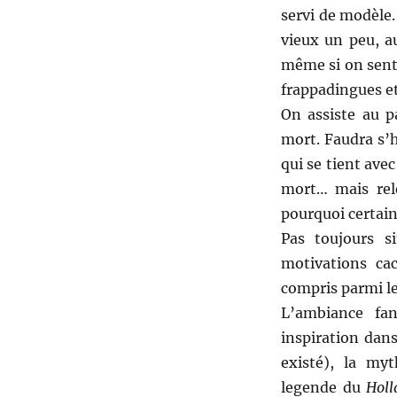
servi de modèle
vieux un peu, a
même si on sent 
frappadingues et
On assiste au p
mort. Faudra s’h
qui se tient avec
mort… mais relè
pourquoi certain
Pas toujours s
motivations ca
compris parmi le
L’ambiance fan
inspiration dan
existé), la myt
legende du
Holl