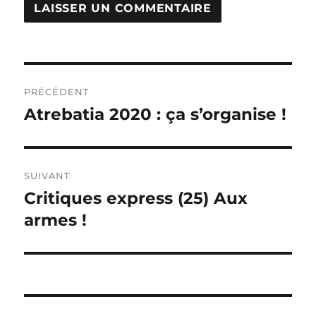
Navigation
PRÉCÉDENT
de
Atrebatia 2020 : ça s’organise !
Publication
précédente :
l’article
SUIVANT
Critiques express (25) Aux
Publication
suivante :
armes !