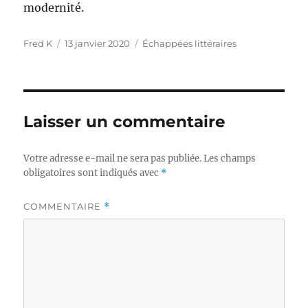
modernité.
Auteur
Publié
Catégories
Fred K
13 janvier 2020
Échappées littéraires
le
Laisser un commentaire
Votre adresse e-mail ne sera pas publiée.
Les champs
obligatoires sont indiqués avec
*
COMMENTAIRE
*