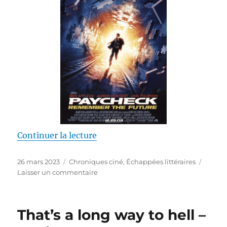
de « Paycheck – Philip K. Dick /
Continuer la lecture
Publié
Catégories
26 mars 2023
Chroniques ciné
,
Échappées littéraires
le
sur
Laisser un commentaire
Paycheck
–
Philip
That’s a long way to hell –
K.
Dick