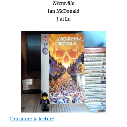
Nécroville
Grillandi
&
Ian McDonald
Vezio
J’ai Lu
Melegari
de « Nécroville – Ian McDonald 
Continuer la lecture