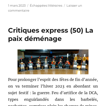
Publié
Catégories
1 mars 2023
Échappées littéraires
Laisser un
le
sur
commentaire
Nécroville
–
Ian
Critiques express (50) La
McDonald
paix déménage
Pour prolonger l’esprit des fêtes de fin d’année,
on va terminer l’hiver 2023 en abordant un
sujet festif : la guerre. Feu d’artifice de la DCA,
types enguirlandés dans les barbelés,