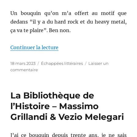
Un bouquin qu’on m’a offert au motif que
dedans “il y a du hard rock et du heavy metal,
ça va te plaire”. Ben non.
de « That’s a long way to hell –
Continuer la lecture
Publié
Catégories
18 mars 2023
Échappées littéraires
Laisser un
le
sur
commentaire
That’s
a
long
La Bibliothèque de
way
to
l’Histoire – Massimo
hell
Grillandi & Vezio Melegari
–
Marianne
Stern
J’ai ce bouquin depuis trente ans, je ne sais