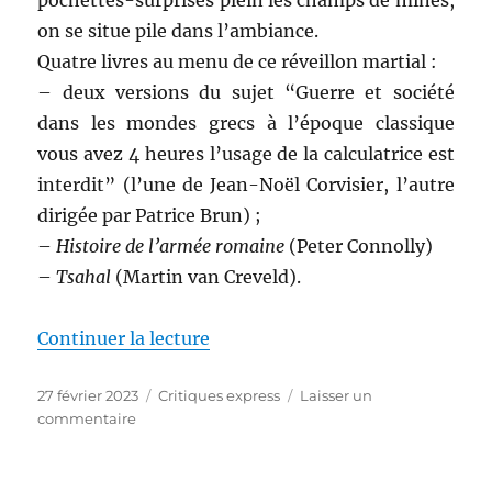
pochettes-surprises plein les champs de mines,
on se situe pile dans l’ambiance.
Quatre livres au menu de ce réveillon martial :
– deux versions du sujet “Guerre et société
dans les mondes grecs à l’époque classique
vous avez 4 heures l’usage de la calculatrice est
interdit” (l’une de Jean-Noël Corvisier, l’autre
dirigée par Patrice Brun) ;
–
Histoire de l’armée romaine
(Peter Connolly)
–
Tsahal
(Martin van Creveld).
de « Critiques express (50) La 
Continuer la lecture
Publié
Catégories
27 février 2023
Critiques express
Laisser un
le
sur
commentaire
Critiques
express
(50)