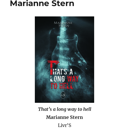
Marianne Stern
/
John
Woo
That’s a long way to hell
Marianne Stern
Livr’S