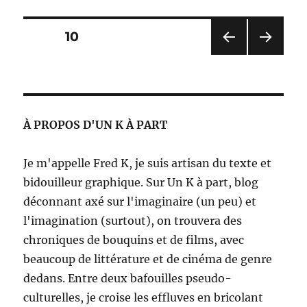
cent
!
Pagination
PAGE
10
PAG
PAG
des
E
E
PRÉ
SUIV
publications
CÉD
ANT
ENT
E
À PROPOS D'UN K À PART
E
Je m'appelle Fred K, je suis artisan du texte et
bidouilleur graphique. Sur Un K à part, blog
déconnant axé sur l'imaginaire (un peu) et
l'imagination (surtout), on trouvera des
chroniques de bouquins et de films, avec
beaucoup de littérature et de cinéma de genre
dedans. Entre deux bafouilles pseudo-
culturelles, je croise les effluves en bricolant