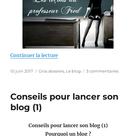
de « Conseils pour lancer son bl
Continuer la lecture
Publié
Catégories
sur
10 juin 2017
Gros dossiers
,
Le blog
3 commentaires
le
Conseils
pour
lancer
Conseils pour lancer son
son
blog
blog (1)
(2)
Conseils pour lancer son blog (1)
Pourquoi un blog ?