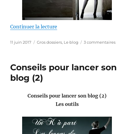
de « Conseils pour lancer son blo
Continuer la lecture
Publié
Catégories
sur
11 juin 2017
Gros dossiers
,
Le blog
3 commentaires
le
Conseils
pour
lancer
Conseils pour lancer son
son
blog
blog (2)
(3)
Conseils pour lancer son blog (2)
Les outils