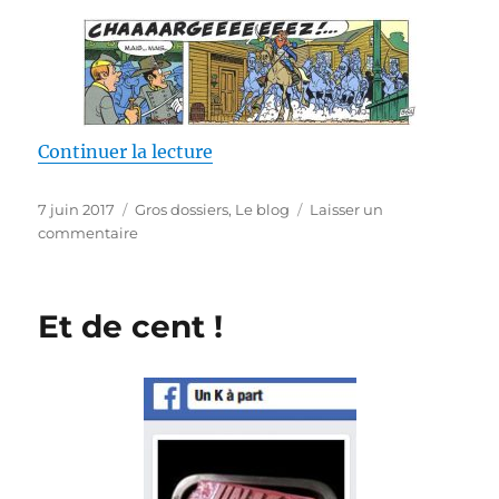
de « Conseils pour lancer son bl
Continuer la lecture
Publié
Catégories
7 juin 2017
Gros dossiers
,
Le blog
Laisser un
le
sur
commentaire
Conseils
pour
lancer
Et de cent !
son
blog
(0)