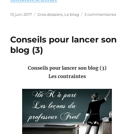
Publié
Catégories
sur
13 juin 2017
Gros dossiers
,
Le blog
3 commentaires
le
Conseils
pour
lancer
Conseils pour lancer son
son
blog
blog (3)
(4)
Conseils pour lancer son blog (3)
Les contraintes