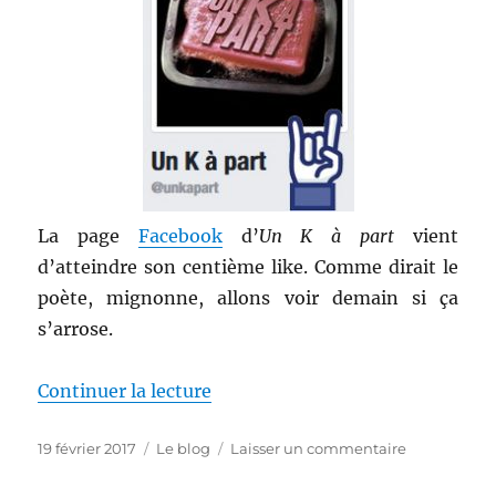
La page
Facebook
d’
Un K à part
vient
d’atteindre son centième like. Comme dirait le
poète, mignonne, allons voir demain si ça
s’arrose.
de « Et de cent ! »
Continuer la lecture
Publié
Catégories
sur
19 février 2017
Le blog
Laisser un commentaire
le
Et
de