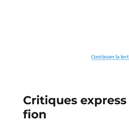
Stiller
Continuer la lec
Critiques express 
fion