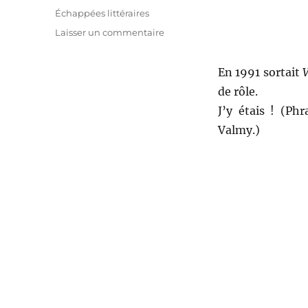
le
Catégories
Échappées littéraires
sur
Laisser un commentaire
Vampire
:
En 1991 sortait
la
Mascarade
de rôle.
–
J’y étais ! (Ph
Mark
Valmy.)
Rein-
Hagen