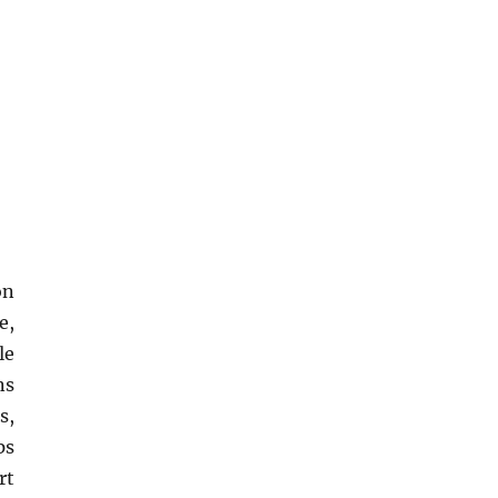
on
e,
le
ns
s,
ps
rt