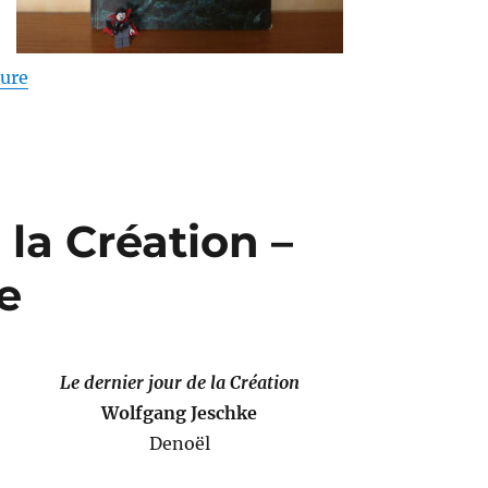
de « Vampire : la Mascarade – Mark Rein-Hagen »
ture
 la Création –
e
Le dernier jour de la Création
Wolfgang Jeschke
Denoël