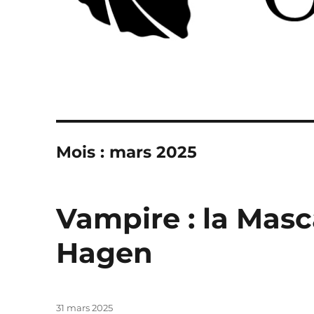
Mois :
mars 2025
Vampire : la Masc
Hagen
Publié
31 mars 2025