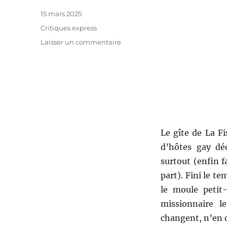
Publié
15 mars 2025
le
Catégories
Critiques express
sur
Laisser un commentaire
Critiques
express
(71)
Parc
d’attrape-
fion
Le gîte de La F
d’hôtes gay déd
surtout (enfin f
part). Fini le te
le moule petit-
missionnaire l
changent, n’en d