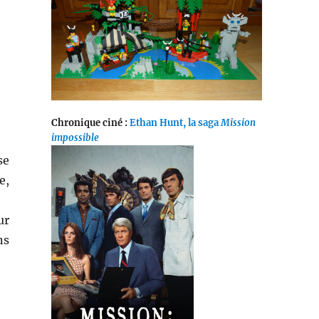
Chronique ciné :
Ethan Hunt, la saga
Mission
impossible
se
e,
ur
ns
e »