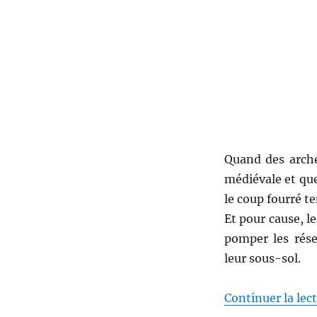
jour
de
la
Création
–
Wolfgang
Jeschke
Quand des arché
médiévale et que 
le coup fourré t
Et pour cause, l
pomper les rése
leur sous-sol.
Continuer la lec