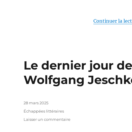
Continuer la lec
Le dernier jour de
Wolfgang Jeschk
Publié
28 mars 2025
le
Catégories
Échappées littéraires
sur
Laisser un commentaire
Le
dernier