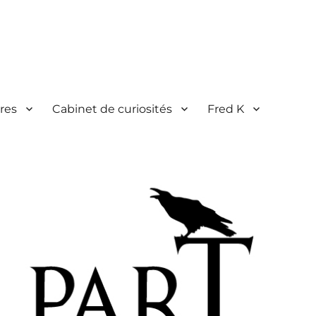
res
Cabinet de curiosités
Fred K