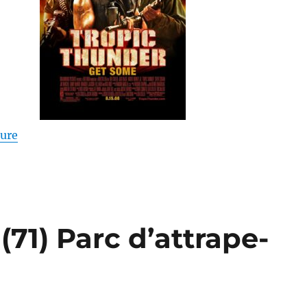
de « Tonnerre sous les tropiques – Ben Stiller »
ture
(71) Parc d’attrape-