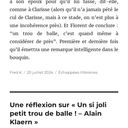
à son époux pour qu’il lui fasse, dit-elle,
comme à Clarisse (alors qu’il n’a jamais pété le
cul de Clarisse, mais à ce stade, on n’est plus à
une incohérence près). Et Florent de conclure :
“un trou de balle, c’est quand même à
considérer de près”. Première et dernière fois
qu’il émettra une remarque intelligente dans le
bouquin.
Auteur
Publié
Catégories
Fred K
20 juillet 2024
Échappées littéraires
le
Une réflexion sur « Un si joli
petit trou de balle ! – Alain
Klaern »