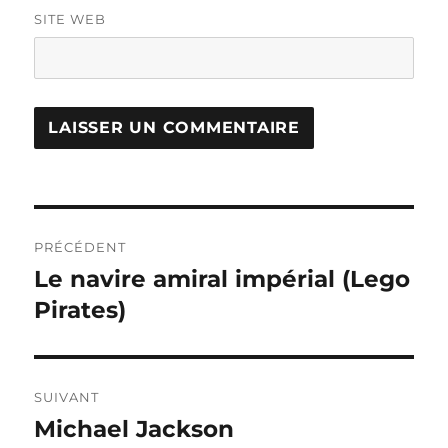
SITE WEB
Navigation
PRÉCÉDENT
de
Le navire amiral impérial (Lego
Publication
précédente :
Pirates)
l’article
SUIVANT
Michael Jackson
Publication