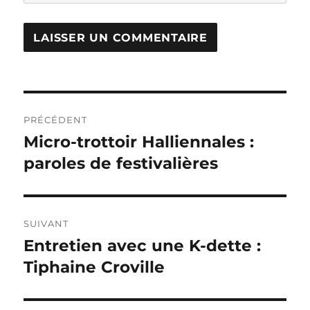
Navigation
PRÉCÉDENT
de
Micro-trottoir Halliennales :
Publication
précédente :
paroles de festivalières
l’article
SUIVANT
Entretien avec une K-dette :
Publication
suivante :
Tiphaine Croville