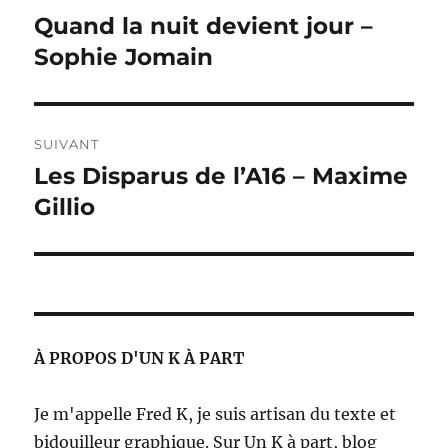
de
Quand la nuit devient jour –
Publication
précédente :
Sophie Jomain
l’article
SUIVANT
Les Disparus de l’A16 – Maxime
Publication
suivante :
Gillio
À PROPOS D'UN K À PART
Je m'appelle Fred K, je suis artisan du texte et
bidouilleur graphique. Sur Un K à part, blog