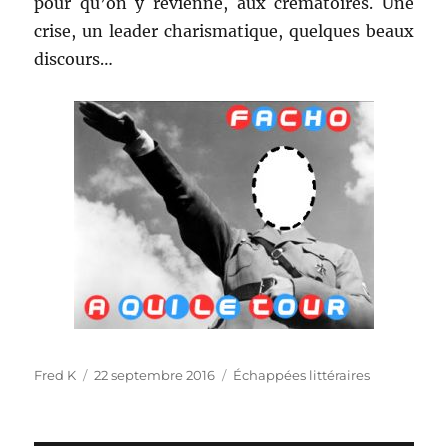
pour qu’on y revienne, aux crématoires. Une
crise, un leader charismatique, quelques beaux
discours…
Auteur
Publié
Catégories
Fred K
22 septembre 2016
Échappées littéraires
le