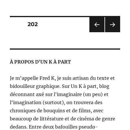
Fatherland
–
Robert
Harris
Pagination
PAGE
202
PAG
PAG
des
E
E
PRÉ
SUIV
publications
CÉD
ANT
ENT
E
À PROPOS D'UN K À PART
E
Je m'appelle Fred K, je suis artisan du texte et
bidouilleur graphique. Sur Un K à part, blog
déconnant axé sur l'imaginaire (un peu) et
l'imagination (surtout), on trouvera des
chroniques de bouquins et de films, avec
beaucoup de littérature et de cinéma de genre
dedans. Entre deux bafouilles pseudo-