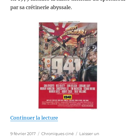
par sa crétinerie abyssale.
de « 1941 – Steven Spielberg »
Continuer la lecture
Publié
Catégories
9 février 2017
Chroniques ciné
Laisser un