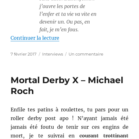
j’ouvre les portes de
l’enfer et ta vie va vite en
devenir un. Ou pas, en
fait, je m’en fous.
de « Une interview de première 
Continuer la lecture
Publié
Catégories
sur
7 février 2017
Interviews
Un commentaire
le
Une
interview
de
Mortal Derby X – Michael
première
main
Roch
:
Marc
Falvo
Enfile tes patins à roulettes, tu pars pour un
roller derby post apo ! N’ayant jamais été
jamais été foutu de tenir sur ces engins de
mort, je te suivrai en
courant
trottinant