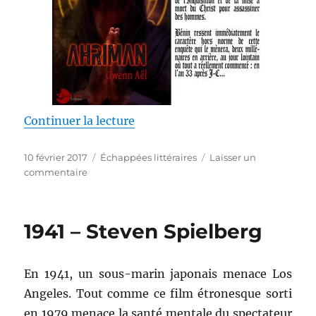
de « Ahriman – Gwenn Aël »
Continuer la lecture
Publié
Catégories
10 février 2017
Échappées littéraires
Laisser un
le
sur
commentaire
Ahriman
–
Gwenn
1941 – Steven Spielberg
Aël
En 1941, un sous-marin japonais menace Los
Angeles. Tout comme ce film étronesque sorti
en 1979 menace la santé mentale du spectateur