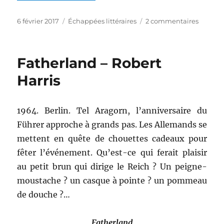
Publié
Catégories
sur
6 février 2017
Échappées littéraires
2 commentaires
le
Mortal
Derby
X
Fatherland – Robert
–
Michae
Harris
Roch
1964. Berlin. Tel Aragorn, l’anniversaire du
Führer approche à grands pas. Les Allemands se
mettent en quête de chouettes cadeaux pour
fêter l’événement. Qu’est-ce qui ferait plaisir
au petit brun qui dirige le Reich ? Un peigne-
moustache ? un casque à pointe ? un pommeau
de douche ?…
Fatherland