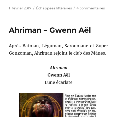
Publié
Catégories
sur
11 février 2017
Échappées littéraires
4 commentaires
le
Étoiles
sans
issue
Ahriman – Gwenn Aël
–
Lauren
Genefo
Après Batman, Léguman, Saroumane et Super
Gonzoman, Ahriman rejoint le club des Mânes.
Ahriman
Gwenn Aël
Lune écarlate