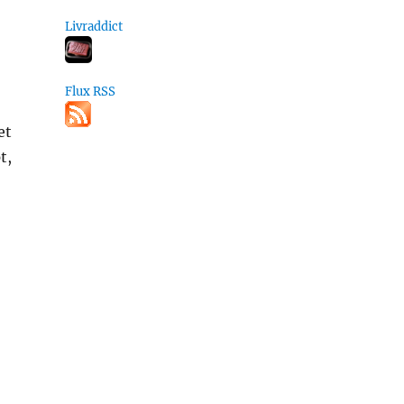
Livraddict
Flux RSS
et
t,