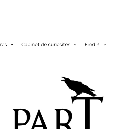
res
Cabinet de curiosités
Fred K