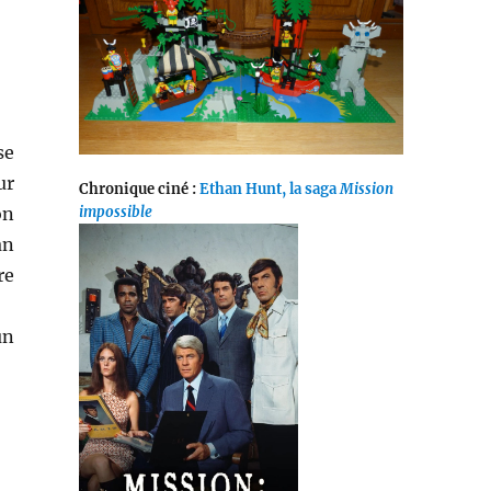
se
ur
Chronique ciné :
Ethan Hunt, la saga
Mission
on
impossible
an
re
un