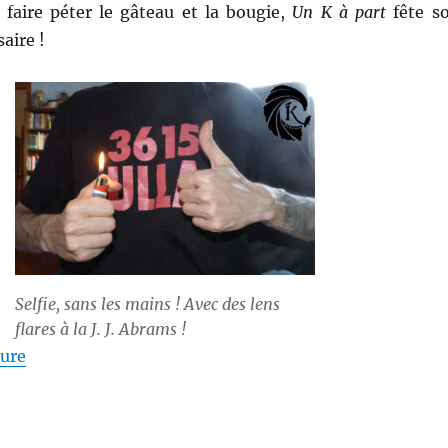
 faire péter le gâteau et la bougie,
Un K à part
fête s
aire !
Selfie, sans les mains ! Avec des lens
flares à la J. J. Abrams !
de « Un an à part »
ture