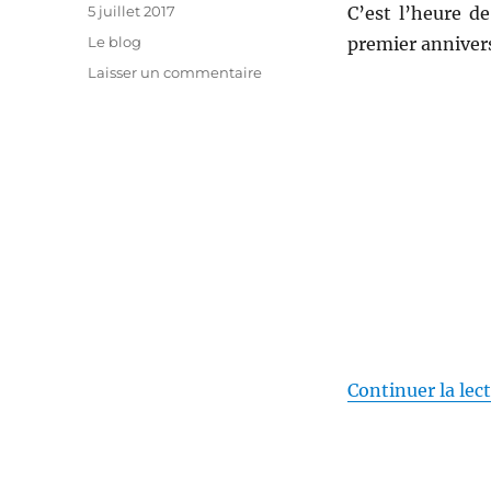
Publié
5 juillet 2017
C’est l’heure de
le
Catégories
Le blog
premier annivers
sur
Laisser un commentaire
Un
an
à
part
Continuer la lec