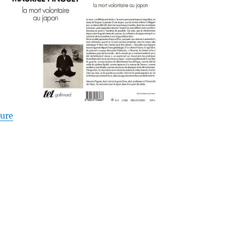
de « La mort volontaire au Japon – Maurice Pinguet 
ture