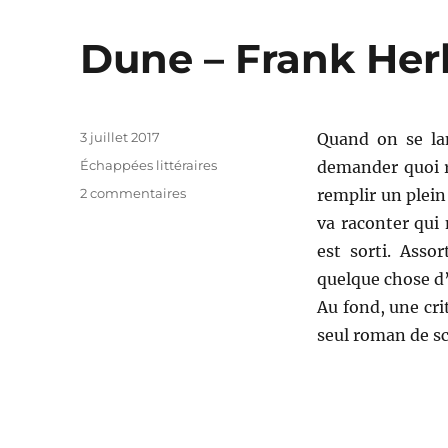
Dune – Frank Her
Publié
3 juillet 2017
Quand on se la
le
Catégories
Échappées littéraires
demander quoi r
sur
2 commentaires
remplir un plein
Dune
va raconter qui 
–
est sorti. Asso
Frank
Herbert
quelque chose d’
Au fond, une cri
seul roman de sci