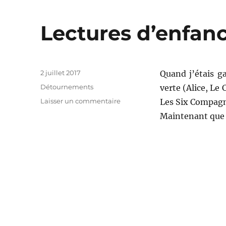
Lectures d’enfan
Publié
2 juillet 2017
Quand j’étais ga
le
Catégories
Détournements
verte (Alice, Le 
sur
Laisser un commentaire
Les Six Compag
Lectures
Maintenant que 
d’enfance