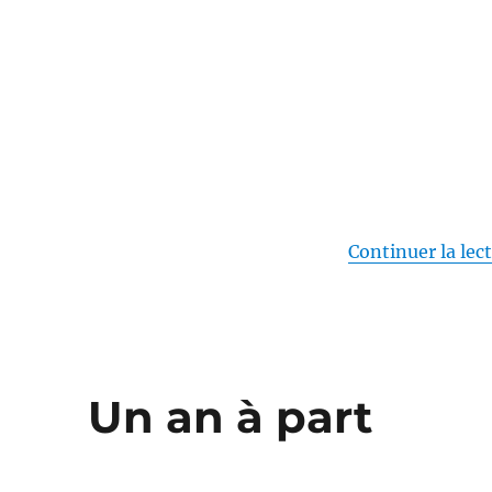
au
Japon
–
Maurice
Pinguet
Continuer la lec
Un an à part