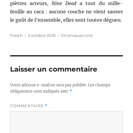
piètres acteurs,
Nine Dead
a tout du mille-
feuille au caca : aucune couche ne vient sauver
le goût de l’ensemble, elles sont toutes dégueu.
Auteur
Publié
Catégories
Fred K
3 octobre 2025
Chroniques ciné
le
Laisser un commentaire
Votre adresse e-mail ne sera pas publiée.
Les champs
obligatoires sont indiqués avec
*
COMMENTAIRE
*