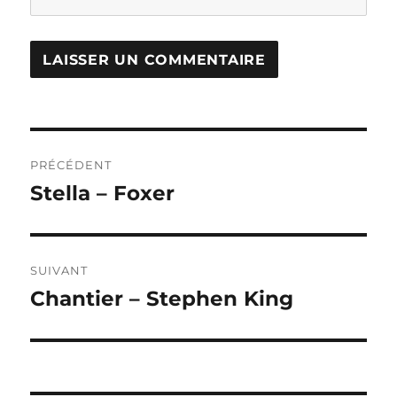
Navigation
PRÉCÉDENT
de
Stella – Foxer
Publication
précédente :
l’article
SUIVANT
Chantier – Stephen King
Publication
suivante :