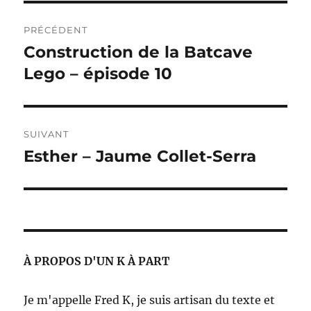
Navigation
PRÉCÉDENT
de
Construction de la Batcave
Publication
précédente :
Lego – épisode 10
l’article
SUIVANT
Esther – Jaume Collet-Serra
Publication
suivante :
À PROPOS D'UN K À PART
Je m'appelle Fred K, je suis artisan du texte et