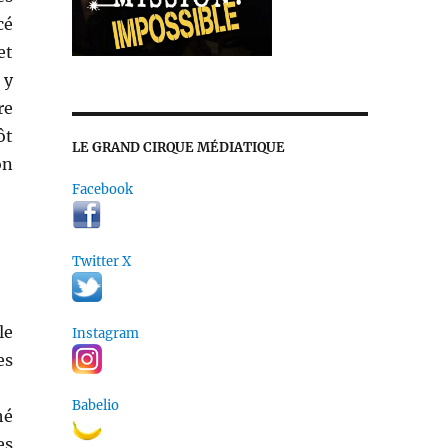
cé
et
 y
re
ôt
LE GRAND CIRQUE MÉDIATIQUE
on
Facebook
Twitter X
le
Instagram
es
Babelio
hé
es