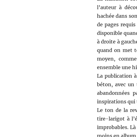
l’auteur à déco
hachée dans son
de pages requis 
disponible quand
à droite à gauch
quand on met t
moyen, comme 
ensemble une his
La publication 
béton, avec un 
abandonnées pa
inspirations qui
Le ton de la re
tire-larigot à 
improbables. Là 
moins en album