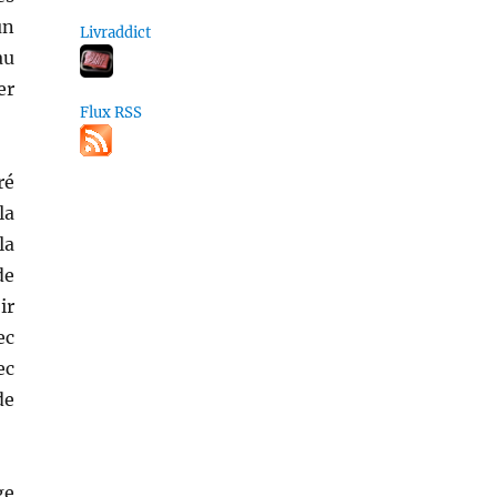
un
Livraddict
au
er
Flux RSS
ré
la
la
de
ir
ec
ec
de
ge