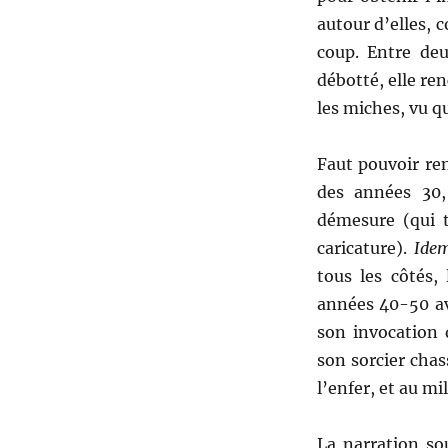
autour d’elles,
coup. Entre de
débotté, elle re
les miches, vu qu
Faut pouvoir ren
des années 30,
démesure (qui t
caricature).
Ide
tous les côtés,
années 40-50 av
son invocation
son sorcier chas
l’enfer, et au mi
La narration so