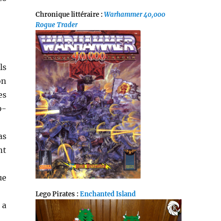
Chronique littéraire :
Warhammer 40,000
Rogue Trader
ls
on
es
o-
as
nt
ue
Lego Pirates :
Enchanted Island
 a