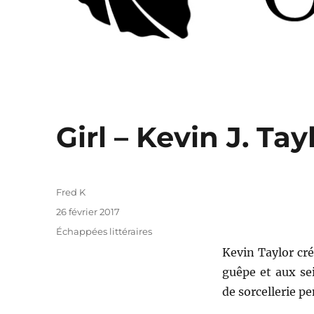
Girl – Kevin J. Tay
Auteur
Fred K
Publié
26 février 2017
le
Catégories
Échappées littéraires
Kevin Taylor cré
guêpe et aux se
de sorcellerie p