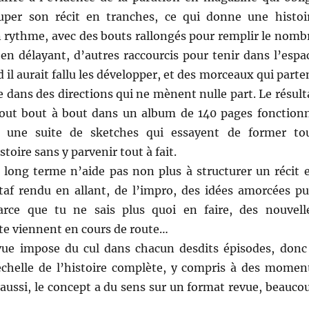
uper son récit en tranches, ce qui donne une histoi
 rythme, avec des bouts rallongés pour remplir le nomb
en délayant, d’autres raccourcis pour tenir dans l’espa
 il aurait fallu les développer, et des morceaux qui parte
e dans des directions qui ne mènent nulle part. Le résult
out bout à bout dans un album de 140 pages fonction
une suite de sketches qui essayent de former to
toire sans y parvenir tout à fait.
à long terme n’aide pas non plus à structurer un récit 
taf rendu en allant, de l’impro, des idées amorcées pu
rce que tu ne sais plus quoi en faire, des nouvell
 te viennent en cours de route…
vue impose du cul dans chacun desdits épisodes, donc
l’échelle de l’histoire complète, y compris à des momen
aussi, le concept a du sens sur un format revue, beauco
.