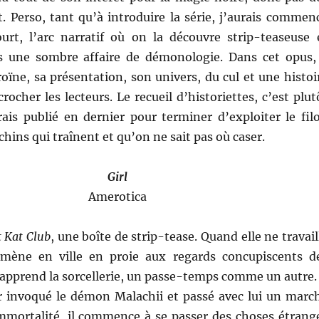
. Perso, tant qu’à introduire la série, j’aurais commen
urt, l’arc narratif où on la découvre strip-teaseuse 
 une sombre affaire de démonologie. Dans cet opus,
éroïne, sa présentation, son univers, du cul et une histoi
rocher les lecteurs. Le recueil d’historiettes, c’est plut
rais publié en dernier pour terminer d’exploiter le fil
chins qui traînent et qu’on ne sait pas où caser.
Girl
Amerotica
 Kat Club
, une boîte de strip-tease. Quand elle ne travail
omène en ville en proie aux regards concupiscents d
 apprend la sorcellerie, un passe-temps comme un autre.
r invoqué le démon Malachii et passé avec lui un marc
immortalité, il commence à se passer des choses étrang