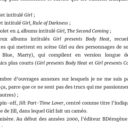
et intitulé
Girl
;
t intitulé
Girl, Rule of Darkness
;
olet en 4 albums intitulé
Girl, The Second Coming
;
ux albums intitulés
Girl presents Body Heat
, recuei
rtes qui mettent en scène Girl ou des personnages de s
l, Blue, Marty), qui compilent en version longue d
cs plus courts (
Girl presents Body Heat
et
Girl presents C
mbre d’ouvrages annexes sur lesquels je ne me suis p
ça, parce que ce ne sont pas des trucs qui me passionne
autres) ;
pin-off,
Jill: Part-Time Lover
, centré comme titre l’indiq
 de Jill, dans lequel Girl fait un caméo.
 misère. Au début des années 2000, l’éditeur BDérogène
 :