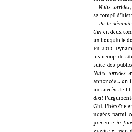
–
Nuits torrides
,
sa compil d’hist
–
Pacte démonia
Girl
en deux tome
un bouquin le do
En 2010, Dynam
beaucoup de sit
suite des public
Nuits torrides
av
annoncée… on l’
un succès de lib
dixit
l’argumenta
Girl, l’héroïne 
noyées parmi ce
présente
in fine
gravite et rien