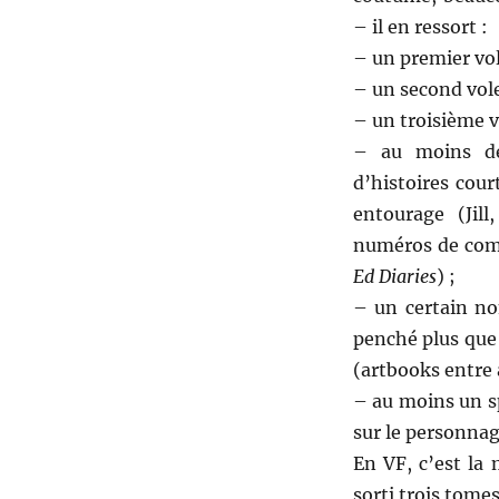
– il en ressort :
– un premier vol
– un second vole
– un troisième v
– au moins de
d’histoires cou
entourage (Jil
numéros de comi
Ed Diaries
) ;
– un certain no
penché plus que 
(artbooks entre 
– au moins un s
sur le personnage
En VF, c’est la
sorti trois tomes