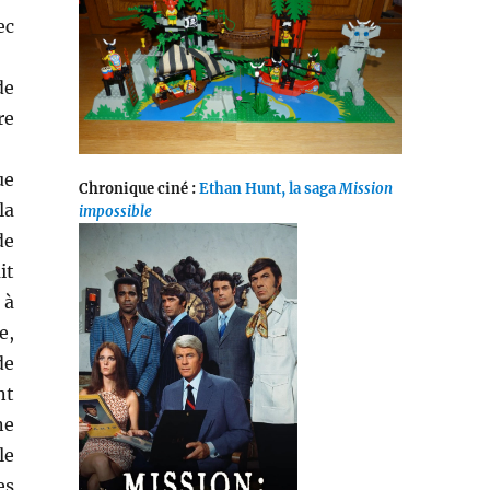
ec
de
re
ue
Chronique ciné :
Ethan Hunt, la saga
Mission
la
impossible
de
it
 à
e,
de
nt
ne
le
es