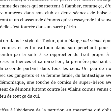
 comme des mecs qui se mettent à flamber, comme ça, d’
ux numéros dans son club et deux séances de baise 
ncontre un chasseur de démons qui va essayer de lui sauv
’elle s’est fourrée dans un sacré pétrin.
trer dans le style de Taylor, qui mélange
old school
épu
 comics et enfin cartoon dans son penchant pour 
endra par la suite à se rapprocher du trait propre à 
m
ses influences et sa narration, la première piochant 
 la seconde partant dans tous les sens. Un peu de no
ec ses gangsters et sa femme fatale, du fantastique av
 démoniaque, une touche de comics de super-héros av
seur de démons luttant contre les vilains cornus venus 
lieu de tout ça du cul.
uffre à l’évidence de la parution en magazine qui obli