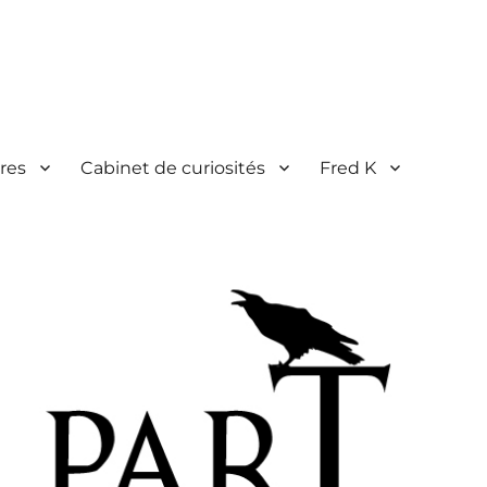
res
Cabinet de curiosités
Fred K