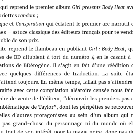
 qui reprend le premier album
Girl presents Body Heat
av
oriettes
random
;
que
et
Conspiration
qui éclatent le premier arc narratif 
s – astuce classique des éditeurs français pour te vend
uble de son prix.
ite reprend le flambeau en publiant
Girl : Body Heat
, q
es de BD affublent à tort du numéro 4 en le casant à 
ations de BDérogène. Il s’agit en fait d’une réédition 
ec quelques différences de traduction. La suite éta
attend toujours. En même temps, fallait pas s’attendre
rairie avec cette compilation aléatoire censée nous fair
ire de vente de l’éditeur, “découvrir les premiers pas 
emblématique de Taylor”, dont les péripéties se retrouve
lles d’autres protagonistes au sein d’un album qui 
pas grand-chose du personnage ni du monde où el
 du tout de son intérêt pour la magie noire, donc pas d