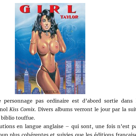
e personnage pas ordinaire est d’abord sortie dans 
gnol
Kiss Comix
. Divers albums verront le jour par la sui
biblio touffue.
utions en langue anglaise – qui sont, une fois n’est p
up plus cohérentes et suivies que les éditions français