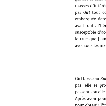
masses d’intérêt
par
Girl
tout co
embarquée dans
avait tout : l’h
susceptible d’acc
le truc que j’au
avec tous les ma
Girl bosse au
Kat
pas, elle se pr
passants ou elle
Après avoir pou
pour obtenir l’