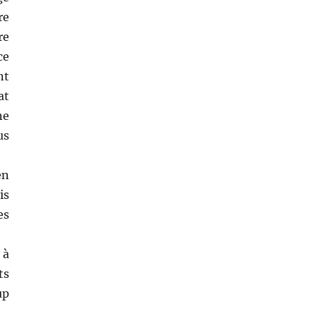
re
re
ce
nt
at
ne
us
en
is
es
 à
ts
up